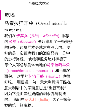
马泰拉大教堂
吃喝
马泰拉猫耳朵（Orecchiette alla 
materana）
我们在
米其林
（法语：
Michelin
）
推荐
的
酒神
（
Baccanti
）
餐厅享用了一顿美妙
的晚餐，该餐厅本身就建在洞穴内。 更
好的是，它距离我们的酒店只有一分钟
的步行路程。 食物和服务绝对棒极了，
每个人都必须尝试当地的
马泰拉猫耳朵
（orecchiette alla materana）
和当地的
面包。 这里的
乳清干酪（ricotta）
也很
好吃。 顺便说一句，意大利乳清干酪在
意大利语中的字面意思是“重新烹制”，
因为它是由其他奶酪的剩余乳清制成
的。 我们在
意大利（Italia）
吃了一顿美
妙的第一顿晚餐。 