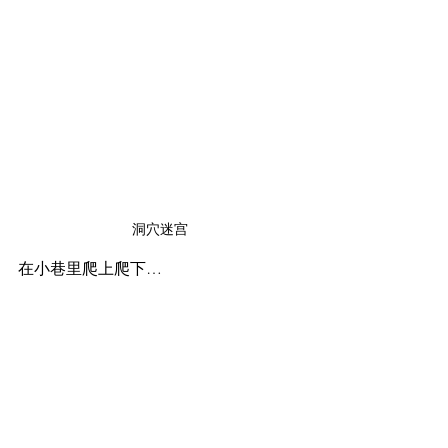
洞穴迷宫
在小巷里爬上爬下…