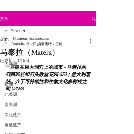
文章
All Posts
Maximus Nostramabus
All Posts
2021年7月22日
讀畢需時 7 分鐘
马泰拉（Matera）
亚洲
已更新：
3月5日
大洋洲
一座建在巨大洞穴上的城市 - 
马泰拉的
非洲
石窟民居和石头教堂花园 670；意大利烹
饪，介于可持续性和生物文化多样性之
欧洲
间 02093
北美洲
南美洲
文化遗产
自然遗产