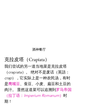
酒神餐厅
克拉皮塔（Crapiata）
我们尝试的另一道当地菜是克拉皮塔
（crapiata）。 绝对不是废话（英語：
crap
），它实际上是一种农民汤，有时
是
鹰嘴豆
、蚕豆、小麦、扁豆和土豆的
肉汁。 显然这道菜可以追溯到
罗马帝国
（拉丁语：
Imperium Romanum
）
时
期！