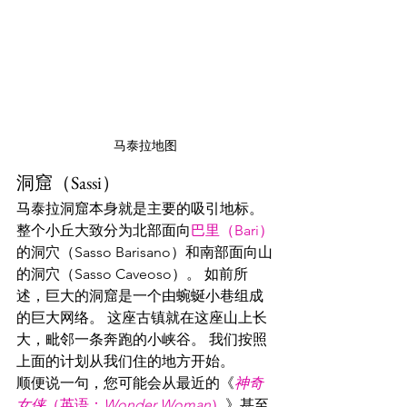
马泰拉地图
洞窟
（Sassi）
马泰拉
洞窟
本身就是主要的吸引地标。 
整个小丘大致分为北部面向
巴里（Bari）
的洞穴（Sasso Barisano）和南部面向山
的洞穴（Sasso Caveoso）。 如前所
述，巨大的
洞窟
是一个由蜿蜒小巷组成
的巨大网络。 这座古镇就在这座山上长
大，毗邻一条奔跑的小峡谷。 我们按照
上面的计划从我们住的地方开始。
顺便说一句，您可能会从最近的《
神奇
女侠
（英语：
Wonder Woman
）
》甚至