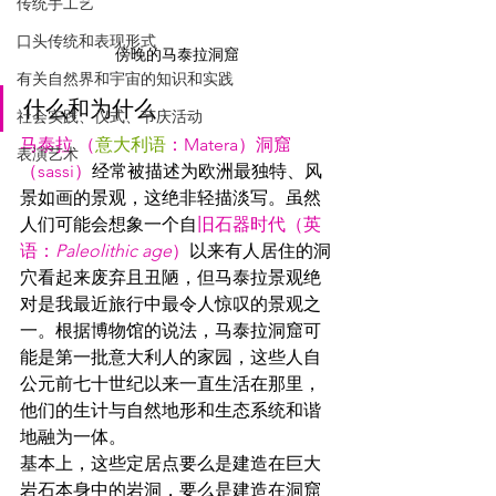
传统手工艺
口头传统和表现形式
傍晚的马泰拉洞窟
有关自然界和宇宙的知识和实践
什么和为什么 
社会实践、仪式、节庆活动
马泰拉 （
意大利语
：Matera）
洞窟
表演艺术
（sassi）
经常被描述为欧洲最独特、风
景如画的景观，这绝非轻描淡写。虽然
人们可能会想象一个自
旧石器时代（
英
语：
Paleolithic age
）
以来有人居住的洞
穴看起来废弃且丑陋，但马泰拉景观绝
对是我最近旅行中最令人惊叹的景观之
一。根据博物馆的说法，马泰拉洞窟可
能是第一批意大利人的家园，这些人自
公元前七十世纪以来一直生活在那里，
他们的生计与自然地形和生态系统和谐
地融为一体。
基本上，这些定居点要么是建造在巨大
岩石本身中的岩洞，要么是建造在洞窟