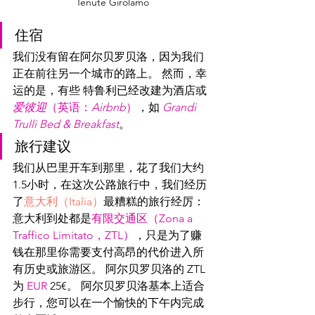
Tenute Girolamo
住宿
我们没有留在阿尔贝罗贝洛，因为我们
正在前往另一个城市的路上。 然而，幸
运的是，有些 特鲁利已经改建为酒店或
爱彼迎
（英语：
Airbnb
）
，如
Grandi 
Trulli Bed & Breakfast
。
旅行建议
我们从巴里开车到那里，花了我们大约
1.5小时，在这次公路旅行中，我们经历
了
意大利（Italia）
最糟糕的旅行经厉：
意大利到处都是
有限交通区（Zona a 
Traffico Limitato，ZTL）
，只是为了赚
钱在那里你需要支付高昂的代价进入所
有历史或旅游区。 阿尔贝罗贝洛的 ZTL 
为 
EUR
 25€。 阿尔贝罗贝洛基本上适合
步行，您可以在一个愉快的下午内完成