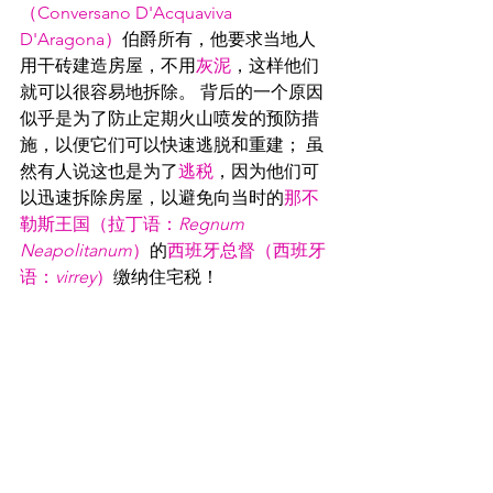
（Conversano D'Acquaviva 
D'Aragona）
伯爵所有，他要求当地人
用干砖建造房屋，不用
灰泥
，这样他们
就可以很容易地拆除。 背后的一个原因
似乎是为了防止定期火山喷发的预防措
施，以便它们可以快速逃脱和重建； 虽
然有人说这也是为了
逃税
，因为他们可
以迅速拆除房屋，以避免向当时的
那不
勒斯王国（拉丁语：
Regnum 
Neapolitanum
）
的
西班牙总督（西班牙
语：
virrey
）
缴纳住宅税！