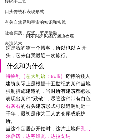
传统手工艺
口头传统和表现形式
有关自然界和宇宙的知识和实践
社会实践、仪式、节庆活动
阿尔贝罗贝洛的圆顶石屋
表演艺术
这是我的第一个博客，所以也以 A 开
头，它来自我最近一次旅行。
什么和为什么 
特鲁利（
意大利语
：trulli）
奇特的矮人
建筑实际上是根据十五世纪的某种当地
强制措施建造的，当时所有建筑都必须
表现出某种“致敬”，尽管这种带有白色
石灰石
的石头建筑形式可以追溯到近一
千年，最初是作为工人的仓库或庇护
所。
当这个定居点开始时，这片土地归
孔韦
尔萨诺．达夸维瓦．达拉戈纳