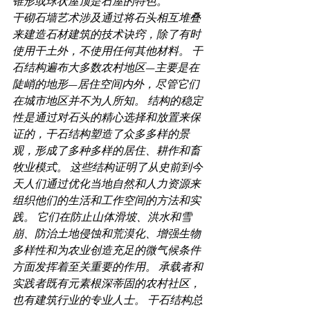
锥形或球状屋顶是石屋的特色。
干砌石墙艺术涉及通过将石头相互堆叠
来建造石材建筑的技术诀窍，除了有时
使用干土外，不使用任何其他材料。 干
石结构遍布大多数农村地区—主要是在
陡峭的地形—居住空间内外，尽管它们
在城市地区并不为人所知。 结构的稳定
性是通过对石头的精心选择和放置来保
证的，干石结构塑造了众多多样的景
观，形成了多种多样的居住、耕作和畜
牧业模式。 这些结构证明了从史前到今
天人们通过优化当地自然和人力资源来
组织他们的生活和工作空间的方法和实
践。 它们在防止山体滑坡、洪水和雪
崩、防治土地侵蚀和荒漠化、增强生物
多样性和为农业创造充足的微气候条件
方面发挥着至关重要的作用。 承载者和
实践者既有元素根深蒂固的农村社区，
也有建筑行业的专业人士。 干石结构总