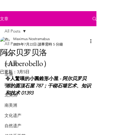
文章
All Posts
Maximus Nostramabus
All Posts
2021年7月22日
讀畢需時 5 分鐘
阿尔贝罗贝洛
亚洲
（Alberobello）
大洋洲
已更新：
3月5日
非洲
令人驚嘆的小圓錐形小屋 - 
阿尔贝罗贝
欧洲
洛的圆顶石屋 787；干砌石墙艺术、知识
和技术 01393 
北美洲
南美洲
文化遗产
自然遗产