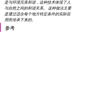
是与环境完美和谐，这种技术体现了人
与自然之间的和谐关系。 这种做法主要
是通过适合每个地方特定条件的实际应
用而传承下来的。
参考
Alberobello Tourism
The 
Trulli
 of Alberobello | UNESCO 
World Heritage Centre
 (
📹
)
Art of dry stone walling, knowledge 
and techniques | UNESCO Intangible 
Cultural Heritage
特魯洛｜维基百科
Muro a secco | Wikipedia 
Alberobello | Wikivoyage
评论
请分享您对博客的想法和评论。如果您
需要制定旅行行程的建议，请告诉我。