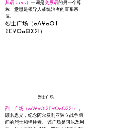
其语
：
bey
）
一词是
突厥语
的另一个尊
称，意思是领导人或统治者的直系亲
属。
烈士广场（ⴰⴷⵖⴰⵔ ⵏ 
ⵉⵎⵖⵔⴰⴱⵉⵢⵏ）
烈士广场
烈士广场（ⴰⴷⵖⴰⵔⵏⵉⵎⵖⵔⴰⴱⵉⵢⵏ）
，
顾名思义，纪念阿尔及利亚独立战争期
间的烈士和牺牲者。 该广场是阿尔及利