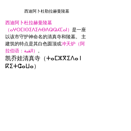
西迪阿卜杜勒拉赫曼陵墓
西迪阿卜杜拉赫曼陵墓
（ⴰⵖⵔⵎⵏⵙⵉⴷⵉⵄⴱⴷⵕⵕⵃⵎⴰⵏ）
是一座
以该市守护神命名的清真寺和陵墓。 主
建筑的特点是其白色圆顶或
冲天炉（阿
拉伯语：
القبة
）
。
凯乔娃清真寺（ⵜⴰⵎⵣⴳⵉⴷⴰ ⵏ 
ⴽⵉⵜⵛⴰⵡⴰ）