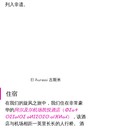
列入非遗。
El Aurassi 古斯米
住宿
在我们的旋风之旅中，我们住在非常豪
华的
阿尔及尔机场凯悦酒店
（
ⵀⵉⴰⵜ 
ⵔⵉⵊⴰⵏⵙⵉ ⴰⵍⵊⵉⵔⵉⵙ ⴰⵏⴼⵍⴰⵃ
）
，该酒
店与机场相距一英里长长的人行桥。 酒