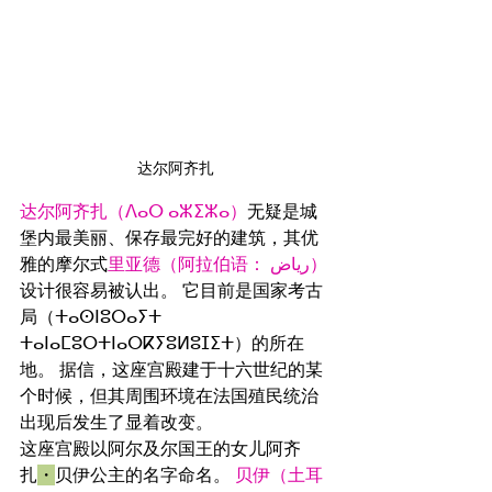
达尔阿齐扎
达尔阿齐扎（ⴷⴰⵔ ⴰⵣⵉⵣⴰ）
无疑是城
堡内最美丽、保存最完好的建筑，其优
雅的摩尔式
里亚德（阿拉伯语： رياض）
设计很容易被认出。 它目前是国家考古
局（ⵜⴰⵙⵏⵓⵔⴰⵢⵜ 
ⵜⴰⵏⴰⵎⵓⵔⵜⵏⴰⵔⴽⵢⵓⵍⵓⵊⵉⵜ）的所在
地。 据信，这座宫殿建于十六世纪的某
个时候，但其周围环境在法国殖民统治
出现后发生了显着改变。
这座宫殿以阿尔及尔国王的女儿阿齐
扎
・
贝伊公主的名字命名。 
贝伊
（
土耳