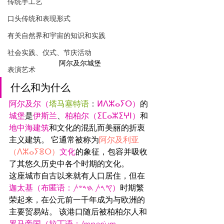
传统手工艺
口头传统和表现形式
有关自然界和宇宙的知识和实践
社会实践、仪式、节庆活动
阿尔及尔城堡
表演艺术
什么和为什么
阿尔及尔（
塔马塞特语
：
ⵍⴷⵣⴰⵢⵔ）
的
城堡
是
伊斯兰
、
柏柏尔（
ⵉⵎⴰⵣⵉⵖⵏ
）
和
地中海建筑
和文化的混乱而美丽的折衷
主义建筑。 它通常被称为
阿尔及利亚
（
ⴷⵣⴰⵢⴻⵔ
）
文化
的象征，包容并吸收
了其悠久历史中各个时期的文化。
这座城市自古以来就有人口居住，但在
迦太基（布匿语：𐤒𐤓𐤕 𐤇𐤃𐤔𐤕）
时期繁
荣起来，在公元前一千年成为与欧洲的
主要贸易站。 该港口随后被柏柏尔人和
罗马帝国（拉丁语：
Imperium 