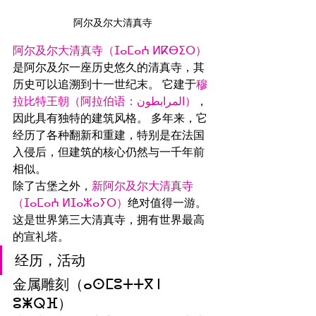
阿尔及尔大清真寺
阿尔及尔大清真寺（ⵊⴰⵎⴰⵄ ⵍⴽⴱⵉⵔ）
是阿尔及尔一座历史悠久的清真寺，其
历史可以追溯到十一世纪末。 它建于
穆
拉比特王朝（阿拉伯语：المرابطون）
，
因此具有独特的建筑风格。 多年来，它
经历了各种翻新和重建，特别是在法国
入侵后，但建筑的核心仍然与一千年前
相似。
除了古堡之外，
新阿尔及尔大清真寺
（ⵊⴰⵎⴰⵄ ⵍⵊⴰⵣⴰⵢⵔ）
绝对值得一游。 
这是世界第三大清真寺，拥有世界最高
的宣礼塔。
经历，活动
金属雕刻（ⴰⵙⵎⵓⵜⵜⴳ ⵏ 
ⵓⵥⵕⴼ）