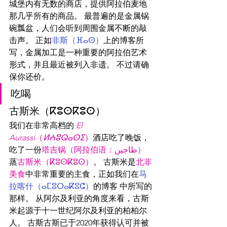
城堡内有无数的商店，提供阿拉伯麦地
那几乎所有的商品。 最普遍的是金属锅
碗瓢盆，人们会听到周围金属不断的敲
击声。 正如
非斯（ⴼⴰⵙ）
上的博客所
写，金属加工是一种重要的阿拉伯艺术
形式，并且最近被列入非遗。 不过请确
保你还价。
吃喝
古斯米
（ⴽⵓⵙⴽⵓⵙ）
我们在非常高档的 
El 
Aurassi
（
ⵍⵄⵓⵕⴰⵙⵉ
）
酒店吃了晚饭，
吃了一份
塔吉锅（阿拉伯语：طاجين）
蒸
古斯米（ⴽⵓⵙⴽⵓⵙ）
。 
古斯米
是
北非
美食
中非常重要的主食，正如我们在
马
拉喀什（ⴰⵎⵓⵔⴰⴽⵓⵛ）
的博客 中所写的
那样。 从阿尔及利亚的角度来看，
古斯
米
起源于十一世纪阿尔及利亚的柏柏尔
人。 古斯古斯已于2020年获得认可并被