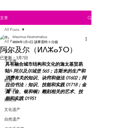
文章
All Posts
Maximus Nostramabus
All Posts
2024年3月4日
讀畢需時 8 分鐘
阿尔及尔（ⵍⴷⵣⴰⵢⵔ）
亚洲
已更新：
3月7日
大洋洲
具有融合城市结构和文化的迦太基贸易
非洲
站 - 
阿尔及尔城堡
 565；
古斯米的生产和
消费有关的知识、诀窍和做法
 01602；
阿
欧洲
拉伯书法：知识、技能和实践 
01718；金
北美洲
属（金、银和铜）雕刻相关的艺术、技
能和实践 01951
南美洲
文化遗产
自然遗产