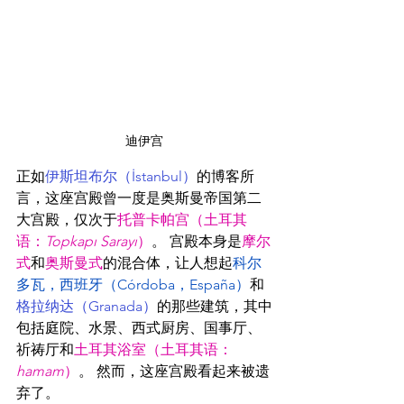
迪伊宫
正如
伊斯坦布尔（
İstanbul
）
的博客所
言，这座宫殿曾一度是奥斯曼帝国第二
大宫殿，仅次于
托普卡帕宫（土耳其
语：
Topkapı Sarayı
）
。 宫殿本身是
摩尔
式
和
奥斯曼式
的混合体，让人想起
科尔
多瓦，西班牙（Córdoba，España）
和
格拉纳达（Granada）
的那些建筑，其中
包括庭院、水景、西式厨房、国事厅、
祈祷厅和
土耳其浴室（土耳其语：
hamam
）
。 然而，这座宫殿看起来被遗
弃了。