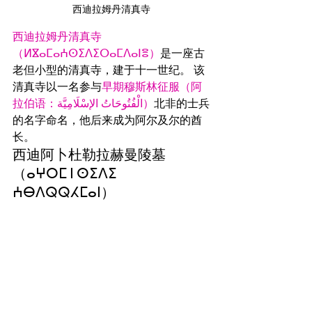
西迪拉姆丹清真寺
西迪拉姆丹清真寺
（ⵍⴵⴰⵎⴰⵄⵙⵉⴷⵉⵔⴰⵎⴷⴰⵏⴻ）
是一座古
老但小型的清真寺，建于十一世纪。 该
清真寺以一名参与
早期穆斯林征服（阿
拉伯语：الْفُتُوحَاتُ الإسْلَامِيَّة）
北非的士兵
的名字命名，他后来成为阿尔及尔的酋
长。
西迪阿卜杜勒拉赫曼陵墓
（ⴰⵖⵔⵎ ⵏ ⵙⵉⴷⵉ 
ⵄⴱⴷⵕⵕⵃⵎⴰⵏ）