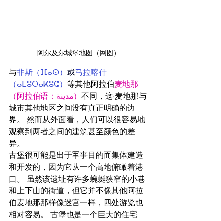
阿尔及尔城堡地图（网图）
与
非斯（ⴼⴰⵙ）
或
马拉喀什
（ⴰⵎⵓⵔⴰⴽⵓⵛ）
等其他阿拉伯
麦地那
（阿拉伯语：
مدينة
）
不同，这·麦地那与
城市其他地区之间没有真正明确的边
界。 然而从外面看，人们可以很容易地
观察到两者之间的建筑甚至颜色的差
异。
古堡很可能是出于军事目的而集体建造
和开发的，因为它从一个高地俯瞰着港
口。 虽然该遗址有许多蜿蜒狭窄的小巷
和上下山的街道，但它并不像其他阿拉
伯麦地那那样像迷宫一样，四处游览也
相对容易。 古堡也是一个巨大的住宅