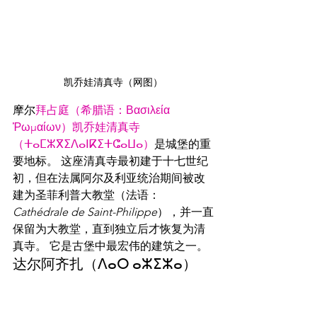
凯乔娃清真寺（网图）
摩尔
拜占庭（希腊语：
Βασιλεία 
Ῥωμαίων）
凯乔娃清真寺
（ⵜⴰⵎⵣⴳⵉⴷⴰⵏⴽⵉⵜⵛⴰⵡⴰ）
是城堡的重
要地标。 这座清真寺最初建于十七世纪
初，但在法属阿尔及利亚统治期间被改
建为圣菲利普大教堂（法语：
Cathédrale de Saint-Philippe
），并一直
保留为大教堂，直到独立后才恢复为清
真寺。 它是古堡中最宏伟的建筑之一。
达尔阿齐扎（ⴷⴰⵔ ⴰⵣⵉⵣⴰ）