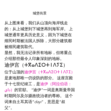
城堡街景
从上图来看，我们从山顶向海岸线走
的：从上城堡到下城堡再到海军岸。 上
城堡通常更具历史意义，因为下城堡在
殖民时期被法国人拆除，大部分建筑都
被殖民建筑取代。
显然，我无法记录所有地标，但将重点
介绍那些最令人印象深刻的地标。
迪伊宫（ⵜⴳⴰⴷⵉⵔⵜ ⵏ ⴷⵢⵉ）
位于山顶的
迪伊宫（ⵜⴳⴰⴷⵉⵔⵜ ⵏ ⴷⵢⵉ）
是麦地那唯一仍设防的部分。 这座宫殿
于十七世纪竣工，是
迪伊（阿拉伯语：
داي）
的官邸。 “迪伊”一词是奥斯曼帝国
时期阿尔及尔摄政统治者的尊称。 这个
词来自土耳其语“
dayı
”，意思是“叔
父”。