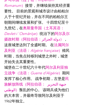
Romanum
）
接管，并继续保持其经济重
要性。 目前的景观和城市设计由柏柏尔
人于十世纪开始，并在不同的柏柏尔王
朝期间继续发展和扩张。 十四世纪至十
九世纪，在
奥斯曼帝国（土耳其语：
Devlet-i ʿOsmānīye
）
统治下的
阿尔及尔
摄政时期（阿拉伯语：دولة الجزائر）
，
这座城堡达到了全盛时期。 在
法属阿尔
及利亚（法语：
Algérie française
）
殖民
时期，当焦点转移到城堡之外时，城堡
开始失去其重要性。
城堡在二十世纪六十年代
阿尔及利亚独
立战争（法语：
Guerre d'Algérie
）
期间
发挥了核心作用。 战争初期，古堡是
民
族解放阵线（阿拉伯语： جبهة التحرير 
الوطني）
叛乱的中心。 该哨兵成为他们
的大本营，并最终导致阿尔及利亚于
1962年独立。