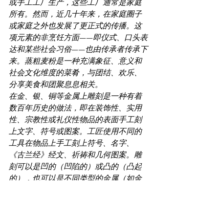
或手工工厂生产，这些工厂通常是家庭
所有。然而，近几十年来，在家庭圈子
或家庭之外也发展了更正式的传播。这
项元素的非烹饪方面——即仪式、口头表
达和某些社会习俗——也由传承者传承下
来。蒸粗麦粉是一种充满象征、意义和
社会文化维度的菜肴，与团结、欢乐、
分享美食和团聚息息相关。
在金、银、铜等金属上雕刻是一种有着
数百年历史的做法，即在装饰性、实用
性、宗教性或礼仪性物品的表面手工刻
上文字、符号或图案。工匠使用不同的
工具在物品上手工刻上符号、名字、
《古兰经》经文、祈祷和几何图案。雕
刻可以是凹的（凹陷的）或凸的（凸起
的），也可以是不同类型的金属（如金
和银）的组合。它们的社会和象征意义
和功能因相关社区而异。雕刻物品，如
珠宝或家居用品，通常作为婚礼的传统