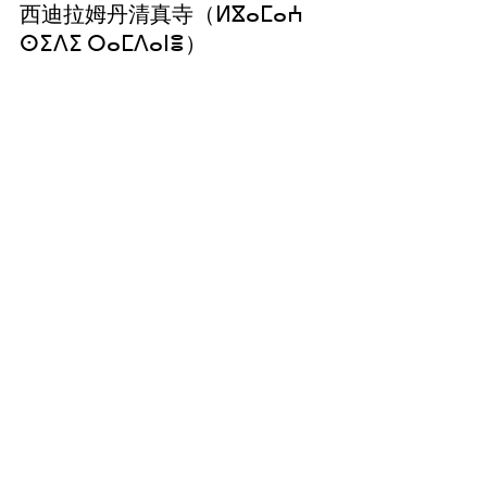
西迪拉姆丹清真寺（ⵍⴵⴰⵎⴰⵄ 
ⵙⵉⴷⵉ ⵔⴰⵎⴷⴰⵏⴻ）