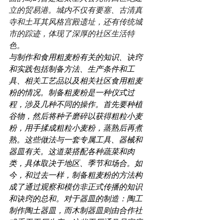
立的贸易港。城内不仅有要塞、古清真
寺和土耳其风格宫殿遗址，还有传统城
市的踪迹，体现了深厚的社区生活特
色。
与制作和食用粗麦粉有关的知识、诀窍
和实践包括制备方法、生产条件和工
具、相关工艺品以及相关社区食用粗麦
粉的情况。制备粗麦粉是一种仪式过
程，涉及几种不同的操作。首先要种植
谷物，然后将种子磨碎以获得粗粒小麦
粉，用手揉成粗粒小麦粉，蒸熟后再煮
熟。这些做法与一套专属工具、器械和
器皿有关。这道菜搭配各种蔬菜和肉
类，具体取决于地区、季节和场合。如
今，和过去一样，制备粗麦粉的方法构
成了通过观察和模仿非正式传播的知识
和诀窍的总和。对于器皿的制造：陶工
制作陶土器皿，而木制器皿则由合作社