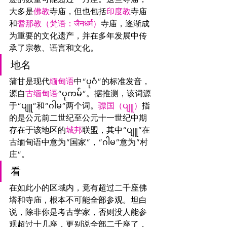
大多是
佛教
寺庙，但也包括
印度教
寺庙
和
耆那教（
梵语
：
जैनधर्म）
寺庙，逐渐成
为重要的文化遗产，并在多年发展中传
承了宗教、语言和文化。
地名
蒲甘是现代
缅甸语
中“ပုဂံ”的标准发音，
源自
古缅甸语
“ပုကမ်”。据推测，该词源
于“ပျူ”和“ဂါမ”两个词。
骠国（ပျူ）
指
的是公元前二世纪至公元十一世纪中期
存在于该地区的
城邦
联盟，其中“ပျူ”在
古缅甸语中意为“国家”，“ဂါမ”意为“村
庄”。
看
在如此小的区域内，竟有超过二千座佛
塔和寺庙，根本不可能全部参观。坦白
说，除非你是考古学家，否则没人能参
观超过十几座，更别说全部二千座了，