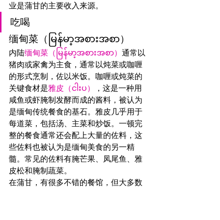
业是蒲甘的主要收入来源。
吃喝
缅甸菜（မြန်မာ့အစားအစာ）
内陆
缅甸菜（မြန်မာ့အစားအစာ）
通常以
猪肉或家禽为主食，通常以炖菜或咖喱
的形式烹制，佐以米饭。咖喱或炖菜的
关键食材是
雅皮（ငါးပ）
，这是一种用
咸鱼或虾腌制发酵而成的酱料，被认为
是缅甸传统餐食的基石。雅皮几乎用于
每道菜，包括汤、主菜和炒饭。一顿完
整的餐食通常还会配上大量的佐料，这
些佐料也被认为是缅甸美食的另一精
髓。常见的佐料有腌芒果、凤尾鱼、雅
皮松和腌制蔬菜。
在蒲甘，有很多不错的餐馆，但大多数
看起来都比较简陋。传统上，缅甸人坐
在竹席上，用放在矮小藤桌上的盘子用
餐。缅甸人用手吃饭。 我们的晚餐是在