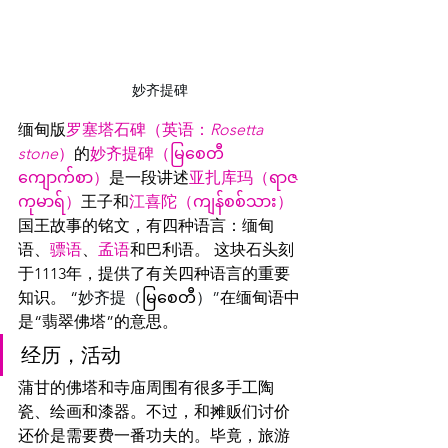
妙齐提碑
缅甸版
罗塞塔石碑（英语：
Rosetta 
stone
）
的
妙齐提碑（မြစေတီ 
ကျောက်စာ）
是一段讲述
亚扎库玛（ရာဇ
ကုမာရ်）
王子和
江喜陀（
ကျန်စစ်သား
）
国王故事的铭文，有四种语言：缅甸
语、
骠语
、
孟语
和巴利语。 这块石头刻
于1113年，提供了有关四种语言的重要
知识。 “
妙齐提（
မြစေတီ
）”
在缅甸语中
是“翡翠佛塔”的意思。
经历，活动
蒲甘的佛塔和寺庙周围有很多手工陶
瓷、绘画和漆器。不过，和摊贩们讨价
还价是需要费一番功夫的。毕竟，旅游