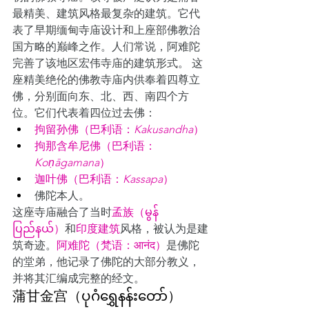
最精美、建筑风格最复杂的建筑。它代
表了早期缅甸寺庙设计和上座部佛教治
国方略的巅峰之作。人们常说，阿难陀
完善了该地区宏伟寺庙的建筑形式。 这
座精美绝伦的佛教寺庙内供奉着四尊立
佛，分别面向东、北、西、南四个方
位。它们代表着四位过去佛： 
拘留孙佛（巴利语：
Kakusandha
）
拘那含牟尼佛（
巴利语：
Koṇāgamana
）
迦叶佛（巴利语：
Kassapa
）
佛陀本人。 
这座寺庙融合了当时
孟族（မွန် 
ပြည်နယ်）
和
印度建筑
风格，被认为是建
筑奇迹。
阿难陀（梵语：आनंद）
是佛陀
的堂弟，他记录了佛陀的大部分教义，
并将其汇编成完整的经文。
蒲甘金宫
（
ပုဂံရွှေနန်းတော်
）