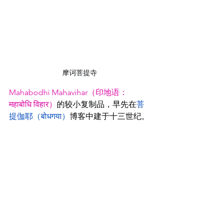
摩诃菩提寺
Mahabodhi Mahavihar（印地语：
महाबोधि विहार）
的较小复制品，早先在
菩
提伽耶（बोधगया）
博客中建于十三世纪。