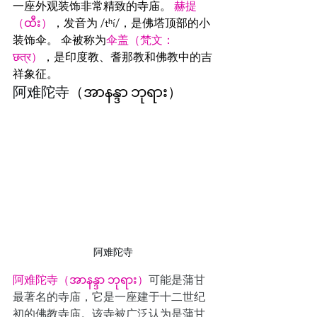
一座外观装饰非常精致的寺庙。 
赫提
（ထီး）
，发音为 /tʰí/，是佛塔顶部的小
装饰伞。 伞被称为
伞盖（梵文：
छत्र）
，是印度教、耆那教和佛教中的吉
祥象征。
阿难陀寺
（အာနန္ဒာ ဘုရား）
阿难陀寺
阿难陀寺（အာနန္ဒာ ဘုရား）
可能是蒲甘
最著名的寺庙，它是一座建于十二世纪
初的佛教寺庙。该寺被广泛认为是蒲甘