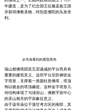
的佛塔之一。它由阿奴律陀国王于1057
年建造，是为了纪念国王征服孟族王国
并获得佛教圣物，特别是佛陀的头发舍
利。
从寺庙看到的黄昏景色
瑞山都佛塔因其五层递减的平台而具有
重要的建筑意义。这些平台呈阶梯状金
字塔形，支撑着一座圆柱形佛塔，塔顶
饰以镀金的塔顶赫提。这种金字塔形几
何结构体现了与须弥山，佛教宇宙中心
的圣山相关的宇宙象征意义。
由于该寺庙位于蒲甘考古区的南部，其