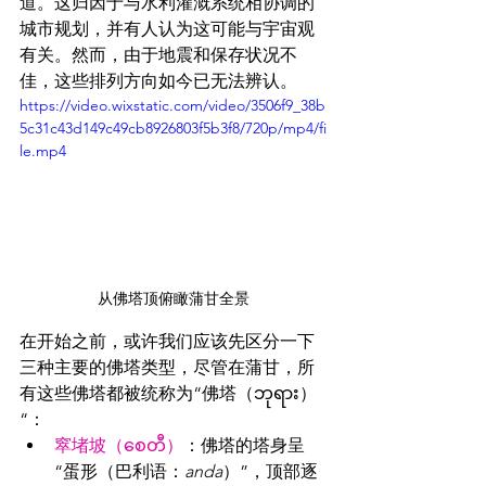
道。这归因于与水利灌溉系统相协调的
城市规划，并有人认为这可能与宇宙观
有关。然而，由于地震和保存状况不
佳，这些排列方向如今已无法辨认。
https://video.wixstatic.com/video/3506f9_38b
5c31c43d149c49cb8926803f5b3f8/720p/mp4/fi
le.mp4
从佛塔顶俯瞰蒲甘全景
在开始之前，或许我们应该先区分一下
三种主要的佛塔类型，尽管在蒲甘，所
有这些佛塔都被统称为“佛塔（ဘုရား）
“：
窣堵坡（စေတီ）
：佛塔的塔身呈
“蛋形（巴利语：
anda
）”，顶部逐