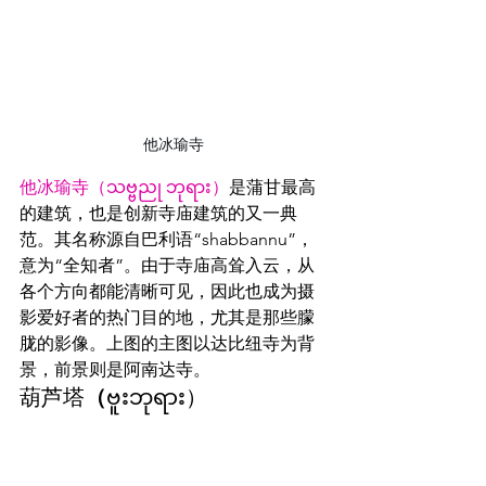
他冰瑜寺
他冰瑜寺（သဗ္ဗညု ဘုရား）
是蒲甘最高
的建筑，也是创新寺庙建筑的又一典
范。其名称源自巴利语“shabbannu”，
意为“全知者”。由于寺庙高耸入云，从
各个方向都能清晰可见，因此也成为摄
影爱好者的热门目的地，尤其是那些朦
胧的影像。上图的主图以达比纽寺为背
景，前景则是阿南达寺。
葫芦塔
（
ဗူးဘုရား）