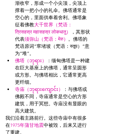
渐收窄，形成一个小尖顶，尖顶上
撑着一把小小的礼伞。佛塔通常是
空心的，里面供奉着舍利。佛塔象
征着佛教
大千世界（
梵语
：
त्रिसहस्र महासहस्र लोकधातु）
，其形状
代表
须弥山（梵语：मेरु）
。佛塔的
梵语原词“窣堵坡（梵语：स्तूप）“意
为“堆”。
佛塔（ဘုရား）
：缅甸佛塔是一种建
在巨大基座上的佛塔，通常呈圆形
或方形。与佛塔相比，它通常更高
更纤细。
寺庙（ဘုရားကျောင်း）
：与佛塔或
佛殿不同，寺庙通常是空心的方形
建筑，用于冥想。寺庙没有显眼的
高大建筑。
我们沿着主路前行。这些寺庙中有很多
在
1975年蒲甘地震
中被毁，后来又进行
了重建。