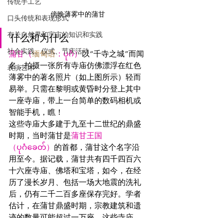
传统手工艺
傍晚薄雾中的蒲甘
口头传统和表现形式
有关自然界和宇宙的知识和实践
什么和为什么
社会实践、仪式、节庆活动
蒲甘（
缅甸语
：ပုဂံ）
以“千寺之城”而闻
名，拍摄一张所有寺庙仿佛漂浮在红色
表演艺术
薄雾中的著名照片（如上图所示）轻而
易举。只需在黎明或黄昏时分登上其中
一座寺庙，带上一台简单的数码相机或
智能手机，瞧！
这些寺庙大多建于九至十二世纪的鼎盛
时期，当时蒲甘是
蒲甘王国
（ပုဂံခေတ်）
的首都，蒲甘这个名字沿
用至今。据记载，蒲甘共有四千四百六
十六座寺庙、佛塔和宝塔，如今，在经
历了漫长岁月、包括一场大地震的洗礼
后，仍有二千二百多座保存完好。学者
估计，在蒲甘鼎盛时期，宗教建筑和遗
迹的数量可能超过一万座。这些寺庙，