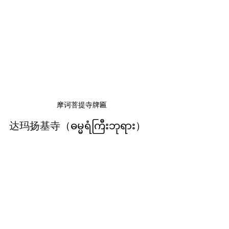
摩诃菩提寺牌匾
达玛扬基寺
（ဓမ္မရံကြီးဘုရား）