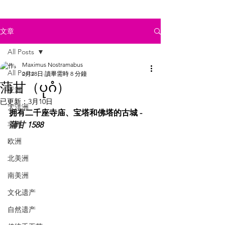
文章
All Posts
Maximus Nostramabus
All Posts
2月28日
讀畢需時 8 分鐘
蒲甘（ပုဂံ）
亚洲
已更新：
3月10日
大洋洲
拥有二千座寺庙、宝塔和佛塔的古城 - 
非洲
蒲甘
 1588
欧洲
北美洲
南美洲
文化遗产
自然遗产