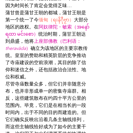
因为时间长了肯定会觉得乏味…
蒲甘曾是蒲甘王朝的都城，蒲甘王朝是
第一个统一了今
缅甸（ရးနိဂီုဗၟာ）
大部分
地区的政权。在
阿奴律陀
・
敏索（
အနော်
ရထာ မင်းစော
）
统治时期，蒲甘王朝达
到鼎盛，他将
上座部佛教（巴利语
：
theravāda
）
确立为该地区的主要宗教传
统。皇室的赞助和精英阶层的竞争推动
了寺庙建设的空前浪潮，其目的除了信
仰和迷信之外，还包括政治合法性、地
位和权威。
尽管寺庙数量众多，但它们并非随意分
布，也并非形成单一的密集寺庙群。相
反，这些建筑散布在约四十平方公里的
范围内。毕竟，它们是在相当长的一段
时间内，出于不同的目的而建造的。但
它们确实反映出沿着几条主轴线排列，
而这些主轴线恰好成为了如今的主要干