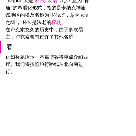
“Θῆβαι”又是
世俗埃及语
“
tꜣ jpt
”意为“神
庙”的希腊化形式，指的是卡纳克神庙。
该地区的埃及名称为“
Wꜣs.t
”，意为 
wꜣs
之城”。
Wꜣs
 是法老的
权杖
。
在卢克索悠久的历史中，由于多次易
主，卢克索曾有过许多其他名称。
看
正如标题所示，本篇博客将重点介绍西
岸。我们将按照旅行路线从北向南进
行。