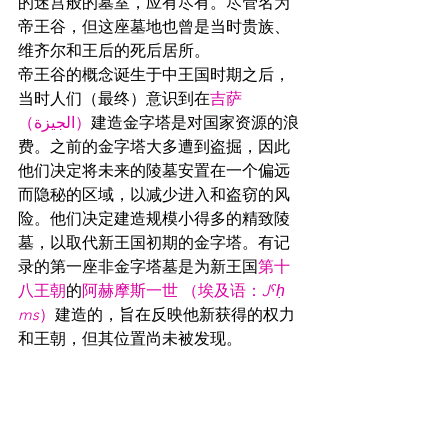
的迷宫般的墓室，应有尽有。尽管名为
帝王谷，但这座墓地也曾是当时贵族、
维齐尔和王后的死后居所。
帝王谷的概念诞生于中王国时期之后，
当时人们（最终）意识到在
吉萨
（الجيزة）
建造金字塔是对国家资源的浪
费。之前的金字塔大多遭到盗掘，因此
他们决定将未来的陵墓安置在一个偏远
而隐秘的区域，以减少进入和盗窃的风
险。他们决定建造规模小得多的精致陵
墓，以取代新王国初期的金字塔。有记
录的第一座非金字塔墓是为新王国
第十
八王朝
的
阿赫摩斯一世 （埃及语：
Jˁḥ 
ms
）
建造的，旨在反映他新获得的权力
和王朝，但其位置尚未被发现。