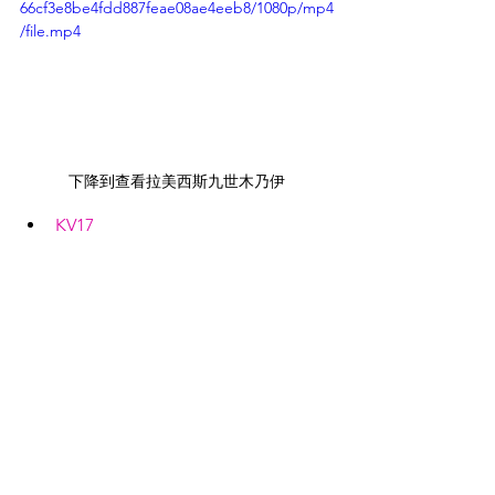
66cf3e8be4fdd887feae08ae4eeb8/1080p/mp4
/file.mp4
下降到查看拉美西斯九世木乃伊
KV17 