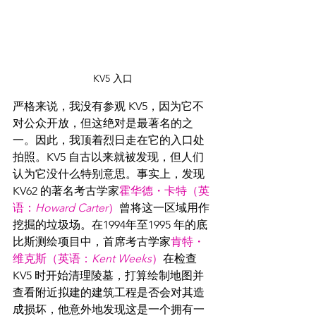
KV5 入口
严格来说，我没有参观 KV5，因为它不
对公众开放，但这绝对是最著名的之
一。因此，我顶着烈日走在它的入口处
拍照。KV5 自古以来就被发现，但人们
认为它没什么特别意思。事实上，发现 
KV62 的著名考古学家
霍华德
・
卡特（英
语：
Howard Carter
）
曾将这一区域用作
挖掘的垃圾场。在1994年至1995 年的底
比斯测绘项目中，首席考古学家
肯特
・
维克斯
（英语：
Kent Weeks
）
在检查 
KV5 时开始清理陵墓，打算绘制地图并
查看附近拟建的建筑工程是否会对其造
成损坏，他意外地发现这是一个拥有一