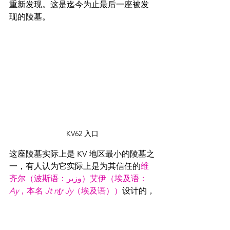
重新发现。这是迄今为止最后一座被发
现的陵墓。
KV62 入口
这座陵墓实际上是 KV 地区最小的陵墓之
一，有人认为它实际上是为其信任的
维
齐尔
（
波斯语
：
وزير）
艾伊（埃及语：
Ay
，本名 
Jt nṯr Jy
（埃及语））
设计的，
因为它与其他贵族陵墓相似。陵墓的另
一个奇特之处在于它凿于谷底的石灰岩
基岩中，并延伸至附近低矮的山麓之