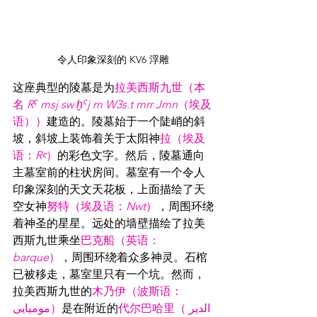
令人印象深刻的 KV6 浮雕
这座典型的陵墓是为
拉美西斯九世（本
名 
Rˁ msj sw ḫˁj m W3s.t mrr Jmn
（埃及
语））
建造的。陵墓始于一个陡峭的斜
坡，斜坡上装饰着关于太阳神
拉（埃及
语：
Rꜥ
）
的彩色文字。然后，陵墓通向
主墓室前的柱状房间。墓室有一个令人
印象深刻的天文天花板，上面描绘了天
空女神
努特（埃及语：
Nwt
）
，周围环绕
着神圣的星星。远处的墙壁描绘了拉美
西斯九世乘坐
巴克船（英语：
barque
）
，周围环绕着众多神灵。石棺
已被移走，墓室里只有一个坑。然而，
拉美西斯九世的
木乃伊（波斯语：
مومیایی）
是在附近的
代尔巴哈里（الدير 