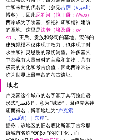
亡和来世的代名词（参见
吉萨（الجيزة）
博客），因此
尼罗河（拉丁语：
Nilus
）
西岸成为了陵墓、祭祀神庙和精神建筑
的圣地。这里是
法老（埃及语：
pr 
ꜥꜣ
）
、王后、贵族和祭司的墓地。宏伟的
建筑规模不仅体现了权力，也体现了对
永生和神灵恩赐的深切渴望。许多墓穴
中都藏有大量当时的宝藏和文物，具有
极高的文化和考古价值，因此西岸常被
称为世界上最丰富的考古遗址。
地名
卢克索这个城市的名字源于其阿拉伯语
形式“الأقصر”，意为“城堡”，因卢克索神
庙而得名，博客地址为“
卢克索
（الأقصر）｜东岸
”。
据称，该地区的旧名底比斯源于古希腊
语城市名称“Θῆβαι”的拉丁化，而