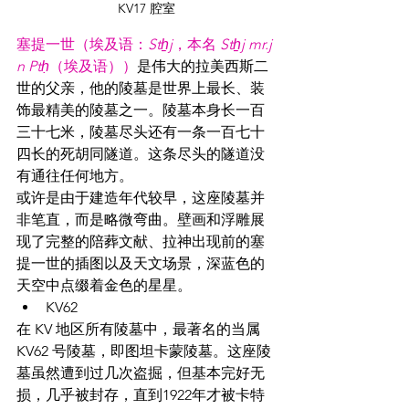
KV17 腔室
塞提一世（埃及语：
Stẖj
，本名 
Stẖj mr.j 
n Ptḥ
（埃及语））
是伟大的拉美西斯二
世的父亲，他的陵墓是世界上最长、装
饰最精美的陵墓之一。陵墓本身长一百
三十七米，陵墓尽头还有一条一百七十
四长的死胡同隧道。这条尽头的隧道没
有通往任何地方。
或许是由于建造年代较早，这座陵墓并
非笔直，而是略微弯曲。壁画和浮雕展
现了完整的陪葬文献、拉神出现前的塞
提一世的插图以及天文场景，深蓝色的
天空中点缀着金色的星星。
KV62
在 KV 地区所有陵墓中，最著名的当属 
KV62 号陵墓，即图坦卡蒙陵墓。这座陵
墓虽然遭到过几次盗掘，但基本完好无
损，几乎被封存，直到1922年才被卡特