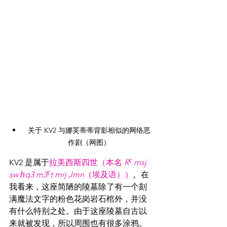
关于 KV2 与娜芙蒂蒂背影相似的网络恶
作剧（网图）
KV2 是属于
拉美西斯四世（本名 
Rˁ msj 
sw ḥq3 m3ˁt mrj Jmn
（埃及语））
。在
我看来，这座简陋的陵墓除了有一个刻
满魔法文字的粉色花岗岩石棺外，并没
有什么特别之处。由于这座陵墓自古以
来就被发现，所以周围也有很多涂鸦。