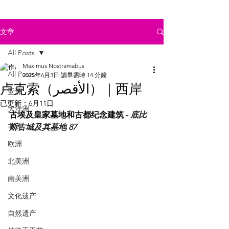
文章
All Posts
Maximus Nostramabus
All Posts
2025年6月3日
讀畢需時 14 分鐘
卢克索（الأقصر）｜西岸
亚洲
已更新：
6月11日
大洋洲
古埃及皇家墓地和古都纪念建筑 - 
底比
非洲
斯古城及其墓地
 87
欧洲
北美洲
南美洲
文化遗产
自然遗产