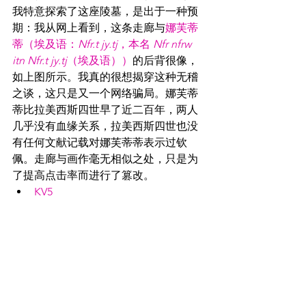
我特意探索了这座陵墓，是出于一种预
期：我从网上看到，这条走廊与
娜芙蒂
蒂（埃及语：
Nfr.t jy.tj
，本名 
Nfr nfrw 
itn Nfr.t jy.tj
（埃及语））
的后背很像，
如上图所示。我真的很想揭穿这种无稽
之谈，这只是又一个网络骗局。娜芙蒂
蒂比拉美西斯四世早了近二百年，两人
几乎没有血缘关系，拉美西斯四世也没
有任何文献记载对娜芙蒂蒂表示过钦
佩。走廊与画作毫无相似之处，只是为
了提高点击率而进行了篡改。
KV5