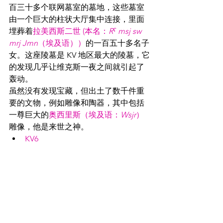
百三十多个联网墓室的墓地，这些墓室
由一个巨大的柱状大厅集中连接，里面
埋葬着
拉美西斯二世 (本名：
Rˁ msj sw 
mrj Jmn
（埃及语））
的一百五十多名子
女。这座陵墓是 KV 地区最大的陵墓，它
的发现几乎让
维
克斯一夜之间就引起了
轰动。
虽然没有发现宝藏，但出土了数千件重
要的文物，例如雕像和陶器，其中包括
一尊巨大的
奥西里斯（埃及语：
Wsjr
）
雕像，他是来世之神。
KV6