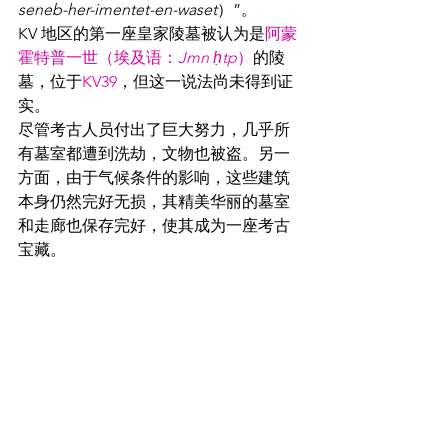
seneb-her-imentet-en-waset
）”。
KV 地区的第一座皇家陵墓被认为是
阿蒙
霍特普一世（埃及语：
Jmn ḥtp
）
的陵
墓，位于
KV39
，但这一说法尚未得到证
实。
尽管考古人员付出了巨大努力，几乎所
有墓室都遭到洗劫，文物也被盗。另一
方面，由于气候条件的影响，这些建筑
本身仍然完好无损，其精美华丽的墓室
和走廊也保存完好，使其成为一座考古
宝藏。