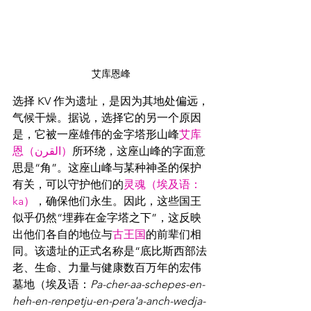
艾库恩峰
选择 KV 作为遗址，是因为其地处偏远，
气候干燥。据说，选择它的另一个原因
是，它被一座雄伟的金字塔形山峰
艾库
恩（القرن）
所环绕，这座山峰的字面意
思是“角”。这座山峰与某种神圣的保护
有关，可以守护他们的
灵魂（埃及语：
ka）
，确保他们永生。因此，这些国王
似乎仍然“埋葬在金字塔之下”，这反映
出他们各自的地位与
古王国
的前辈们相
同。该遗址的正式名称是“底比斯西部法
老、生命、力量与健康数百万年的宏伟
墓地（埃及语：
Pa-cher-aa-schepes-en-
heh-en-renpetju-en-pera'a-anch-wedja-