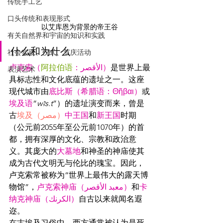
传统手工艺
口头传统和表现形式
以艾库恩为背景的帝王谷
有关自然界和宇宙的知识和实践
什么和为什么
社会实践、仪式、节庆活动
卢克索（
阿拉伯语
：الأقصر）
是世界上最
表演艺术
具标志性和文化底蕴的遗址之一。这座
现代城市由
底比斯（希腊语：Θῆβαι）
或
埃及语
“
wꜣs.t
”）的遗址演变而来，曾是
古
埃及（مصر）
中王国
和
新王国
时期
（公元前2055年至公元前1070年）的首
都，拥有深厚的文化、宗教和政治意
义。其庞大的
大墓地
和神圣的神庙使其
成为古代文明无与伦比的瑰宝。因此，
卢克索常被称为“世界上最伟大的露天博
物馆”，
卢克索神庙（معبد الأقصر）
和
卡
纳克神庙（الكرنك）
自古以来就闻名遐
迩。
在古埃及习俗中，西方通常被认为是死