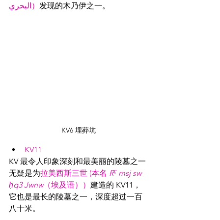
البحري）
发现的木乃伊之一。
KV6 埋葬坑
KV11 
KV 最令人印象深刻和最美丽的陵墓之一
无疑是为
拉美西斯三世 (本名 
Rˁ msj sw 
ḥq3 Jwnw
（埃及语））
建造的 KV11，
它也是最长的陵墓之一，深度超过一百
八十米。