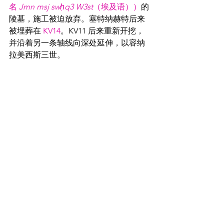
名 
Jmn msj swḥq3 W3st
（埃及语））
的
陵墓，施工被迫放弃。塞特纳赫特后来
被埋葬在 
KV14
。KV11 后来重新开挖，
并沿着另一条轴线向深处延伸，以容纳
拉美西斯三世。