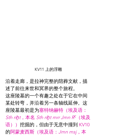
KV11 上的浮雕
沿着走廊，是拉神完整的陪葬文献，描
述了前往来世和冥界的整个旅程。
这座陵墓的一个有趣之处在于它在中间
某处转弯，并沿着另一条轴线延伸。这
座陵墓最初是为
塞特纳赫特（埃及语：
Sth nḫt
，本名 
Sth nḫt mrr Jmn Rˁ
（埃及
语））
挖掘的，但由于无意中撞到 
KV10
的
阿蒙麦西斯（埃及语：
Jmn msj
，本