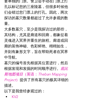
要单独的门票。警卫会手动在门票上打
孔以标记您的三座陵墓，但很多时候他
们会错过您门票上的打孔。因此，两次
探访的墓穴数量都超过了允许参观的数
量。
大多数墓穴，至少是我探访过的那些，
其结构，尤其是廊道和回廊，都象征着
灵魂进入冥界并重生的旅程。廊道或回
廊的装饰神秘、色彩鲜艳、栩栩如生，
并刻有象形文字，旨在帮助死者在冥界
中导航。
墓穴的编号首先根据其位置进行，然后
根据发现和发掘的时间顺序进行。
底比
斯地图项目
（英语：
Theban Mapping 
Project
）
提供了所有墓穴的极其详细的
描述。
以下是我曾经参观过的：
KV2