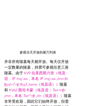
参观当天开放的墓穴列表
并非所有陵墓每天都开放。每天仅开放
一定数量的陵墓，持票可参观任意三座
陵墓。由于 
KV9
拉美西斯六世（埃及
语：
Rˁ msj sw
，本名 
Rˁ msj sw Jmn ḥr 
ḫpš=f nṯr ḥq3 Jwnw
（埃及语））
陵墓
和 
KV62
图坦卡蒙（埃及语：
Twt-ꜥnḫ-
jmn
，本名 
Twt ˁnḫ Jtn
（埃及语））
陵墓
非常受欢迎，因此它们始终开放，但需