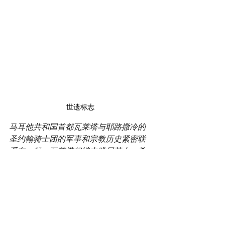
世遗标志
马耳他共和国首都瓦莱塔与耶路撒冷的
圣约翰骑士团的军事和宗教历史紧密联
系在一起。瓦莱塔相继由腓尼基人、希
腊人、迦太基人、罗马人、拜占庭人、
阿拉伯人及圣约翰骑士团统治。在方圆
55公顷的土地上耸立的320个历史遗迹使
瓦莱塔成为世界上古迹最集中的历史文
化区之一。
安纳（发音为“ana”）用于描述马耳他三