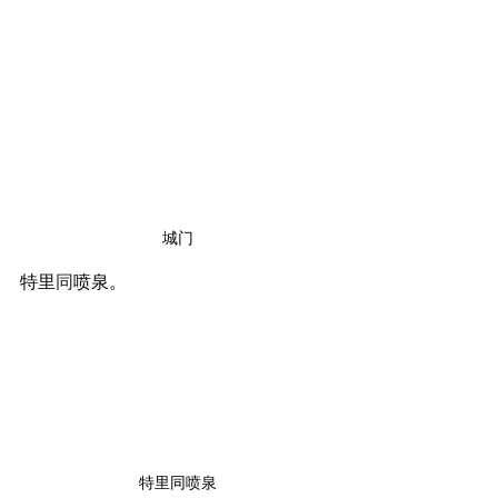
城门
特里
同
喷泉。
特里同喷泉