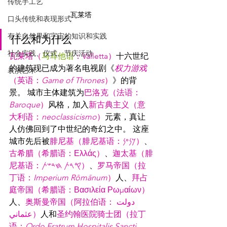
传统手工艺
瓦莱塔
口头传统和表现形式
有关自然界和宇宙的知识和实践
什么和为什么
社会实践、仪式、节庆活动
瓦莱塔（
马耳他语
：Valletta）
十六世纪
的建筑现已成为著名电视剧《
权力游戏
表演艺术
（英语：
Game of Thrones
）
》的背
景。 城市主体建筑为
巴洛克（法语：
Baroque
）
风格，加入
新古典主义（意
大利语
：
neoclassicismo
）
元素，真让
人仿佛回到了中世纪的奇幻之中。 这座
城市先后被
腓尼基（腓尼基语
：
𐤊𐤍𐤏𐤍
）
、
古希腊（希腊语
：
Ελλάς）
、
迦太基
（
腓
尼基语
：
𐤒𐤓𐤕 𐤇𐤃𐤔𐤕）
、
罗马帝国（拉
丁语
：
Imperium Rōmānum
）
人、
拜占
庭帝国（希腊语
：
Βασιλεία Ρωμαίων）
人、
奥斯曼帝国（
阿拉伯语：
دولت 
عثماني）
人和
圣约翰医院骑士团（拉丁
语：
Ordo Fratrum Hospitalis Sancti 