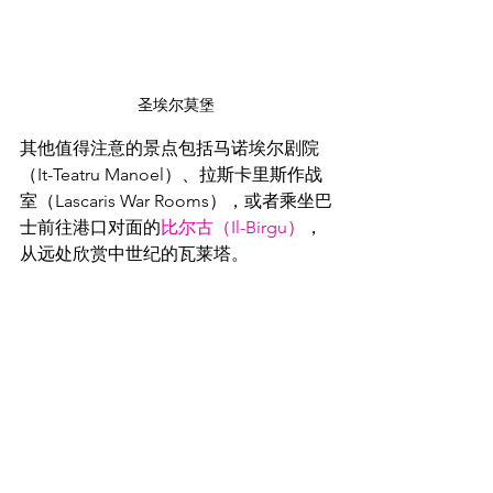
圣埃尔莫堡
其他值得注意的景点包括马诺埃尔剧院
（It-Teatru Manoel）、拉斯卡里斯作战
室（Lascaris War Rooms），或者乘坐巴
士前往港口对面的
比尔古（Il-Birgu）
，
从远处欣赏中世纪的瓦莱塔。