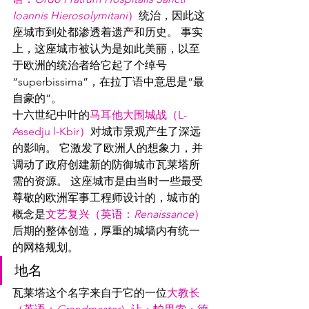
Ioannis Hierosolymitani
）
统治，因此这
座城市到处都渗透着遗产和历史。 事实
上，这座城市被认为是如此美丽，以至
于欧洲的统治者给它起了个绰号
“superbissima”，在拉丁语中意思是“最
自豪的”。
十六世纪中叶的
马耳他大围城战（L-
Assedju l-Kbir）
对城市景观产生了深远
的影响。 它激发了欧洲人的想象力，并
调动了政府创建新的防御城市瓦莱塔所
需的资源。 这座城市是由当时一些最受
尊敬的欧洲军事工程师设计的，城市的
概念是
文艺复兴（英语：
Renaissance
）
后期的整体创造，厚重的城墙内有统一
的网格规划。
地名
瓦莱塔这个名字来自于它的一位
大教长