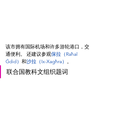
该市拥有国际机场和许多游轮港口，交
通便利。 还建议参观
保拉（Raħal 
Ġdid）
和
沙拉（Ix-Xagħra）
。
联合国教科文组织题词