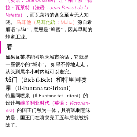
（英语：
Grandmaster
）
让・帕里索・德
拉・瓦莱特（法语：
Jean Parisot de la 
Valette
）
，而瓦莱特的含义至今无人知
晓。 
马耳他（
马耳他语
：
Malta）
源自希
腊语“μέλι”，意思是“蜂蜜”，因其早期的
蜂蜜工业。
看
如果瓦莱塔能被称为城市的话，它就是
一座很小的“城市”。 如果不停地走走，
从头到尾半小时内就可以走完。
城门（Bieb il-Belt）和特里
同
喷
泉（Il-Funtana tat-Tritoni） 
特里
同
喷泉（Il-Funtana tat-Tritoni）的
设计与
维多利亚时代（英语：
Victorian-
era
）
的国王门融为一体，具有讽刺意味
的是，国王门在喷泉完工五年后就被拆
除了。