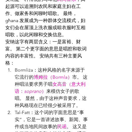
起源可以追溯到农民和家庭主妇在工
作、做家务和闲聊时唱歌。 最终，
għana 发展成为一种群体交流模式，妇
女们会在屋顶上洗衣服或晾衣服时互相
唱歌，以此闲聊和交换信息。
安纳这字有两层含义：一是富裕、财
富。 第二个更字面的意思是唱腔和歌词
内容的丰富性。 安纳共有三种主要风
格：
Bormliża：这种风格的名字来源于
它流行的
博姆拉（Bormla）
市。 这
种唱法要求男子唱
女高音（意大利
语：
soprano
）
来模仿女子的歌
唱。 显然，由于这种声音要求，这
种风格现在已经很少被采用了。
Tal-Fatt：这个词的字面意思是“事
实”，它是一首讲述故事、新闻、事
件或当地民间故事的
民谣
。 这又是