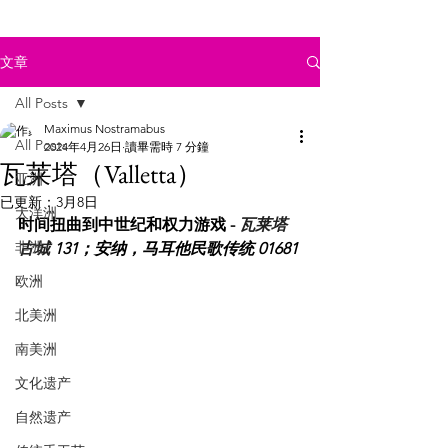
文章
All Posts
Maximus Nostramabus
All Posts
2024年4月26日
讀畢需時 7 分鐘
瓦莱塔（Valletta）
亚洲
已更新：
3月8日
大洋洲
时间扭曲到中世纪和权力游戏 - 
瓦莱塔
非洲
古城
 131；安纳，马耳他民歌传统 01681
欧洲
北美洲
南美洲
文化遗产
自然遗产