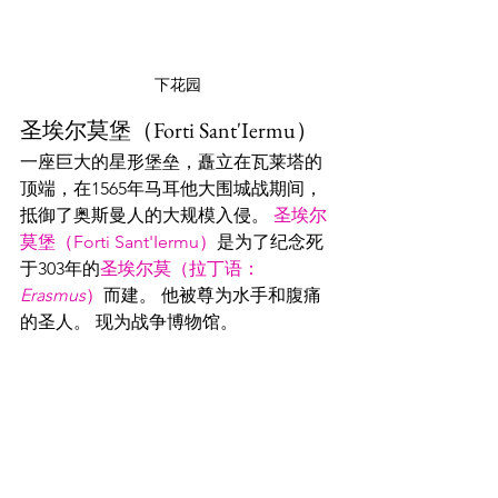
下花园
圣埃尔莫堡（Forti Sant'Iermu）
一座巨大的星形堡垒，矗立在瓦莱塔的
顶端，在1565年马耳他大围城战期间，
抵御了奥斯曼人的大规模入侵。 
圣埃尔
莫堡（Forti Sant'Iermu）
是为了纪念死
于303年的
圣埃尔莫（拉丁语：
Erasmus
）
而建。 他被尊为水手和腹痛
的圣人。 现为战争博物馆。