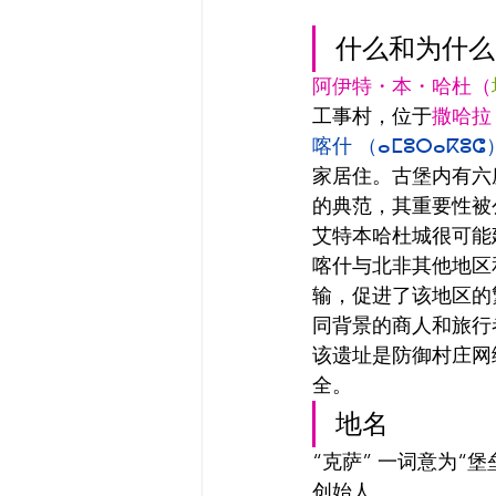
什么和为什么
阿伊特・本・哈杜（
工事村，位于
喀什 （ⴰⵎⵓⵔⴰⴽⵓⵛ
家居住。古堡内有六
的典范，其重要性被
艾特本哈杜城很可能
喀什与北非其他地区
输，促进了该地区的
同背景的商人和旅行
该遗址是防御村庄网
全。
地名
“克萨” 一词意为“堡垒”，借用自阿拉伯语“
创始人。