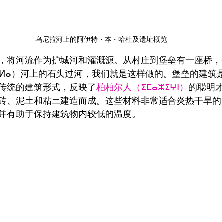
乌尼拉河上的阿伊特・本・哈杜及遗址概览
，将河流作为护城河和灌溉源。从村庄到堡垒有一座桥，
ⵏⵉⵍⴰ）河上的石头过河，我们就是这样做的。堡垒的建筑
传统的建筑形式，反映了
柏柏尔人（ⵉⵎⴰⵣⵉⵖⵏ）
的聪明
砖、泥土和粘土建造而成。这些材料非常适合炎热干旱的
并有助于保持建筑物内较低的温度。