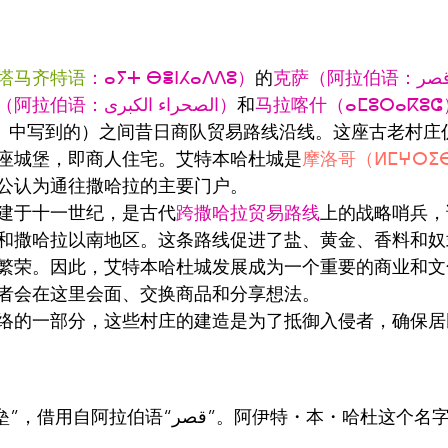
塔马齐特语
：ⴰⵢⵜ ⴱⴻⵏⵃⴰⴷⴷⵓ）
的
撒哈拉（阿拉伯语：الصحراء الكبرى‎）
和
马拉喀什（ⴰⵎⵓⵔⴰⴽⵓⵛ
）
中写到的）之间昔日商队贸易路线沿线。这座古老村庄
座城堡，即商人住宅。艾特本哈杜城是
摩洛哥（ⵍⵎⵖⵔⵉ
公认为通往撒哈拉的主要门户。
建于十一世纪，是古代
跨撒哈拉贸易路线
上的战略哨兵，
和撒哈拉以南地区。这条路线促进了盐、黄金、香料和奴
繁荣。因此，艾特本哈杜城发展成为一个重要的商业和文
者会在这里会面、交换商品和分享想法。
络的一部分，这些村庄的建造是为了抵御入侵者，确保居
قصر‎”。阿伊特・本・哈杜这个名字是这座堡垒的