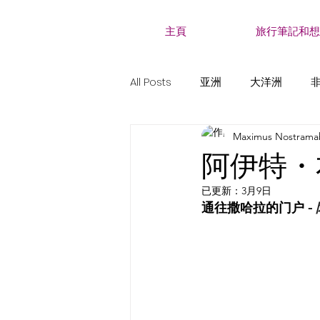
主頁
旅行筆記和想
All Posts
亚洲
大洋洲
Maximus Nostrama
口头传统和表现形式
有关自
阿伊特・本
已更新：
3月9日
通往撒哈拉的门户 - 