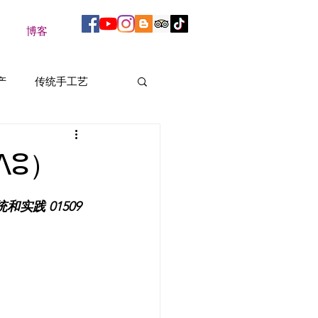
博客
产
传统手工艺
演艺术
ⴷⵓ）
统和实践
 01509