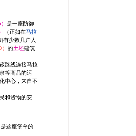
克萨（阿拉伯语：قصر）
是一座防御
）
（正如在
马拉
仍有少数几户人
ⴱ）
的
土坯
建筑
该路线连接马拉
隶等商品的运
化中心，来自不
民和货物的安