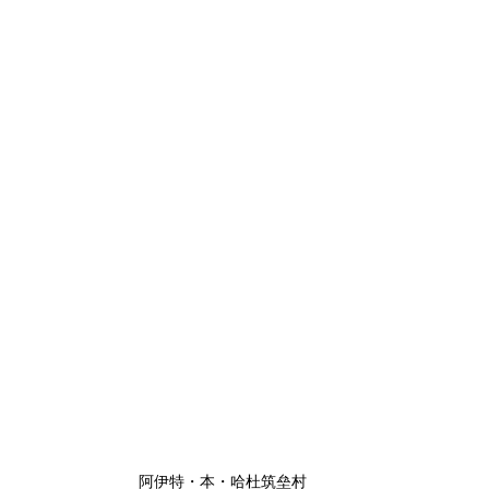
阿伊特・本・哈杜筑垒村