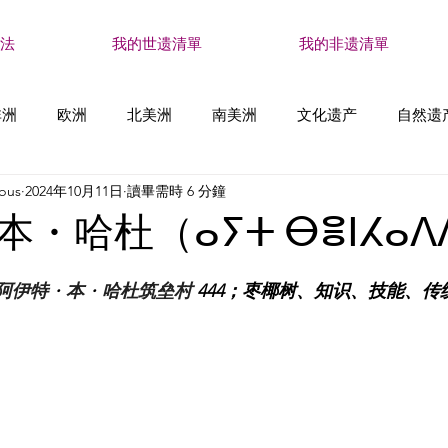
法
我的世遗清單
我的非遗清單
非洲
欧洲
北美洲
南美洲
文化遗产
自然遗
bus
2024年10月11日
讀畢需時 6 分鐘
然界和宇宙的知识和实践
社会实践、仪式、节庆活动
表
・哈杜（ⴰⵢⵜ ⴱⴻⵏⵃⴰⴷ
阿伊特
・
本
・
哈杜筑垒村
 444；
枣椰树、知识、技能、传