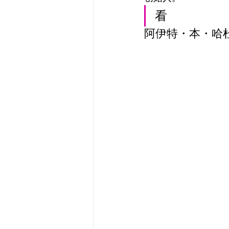
看
阿伊特・本・哈杜（