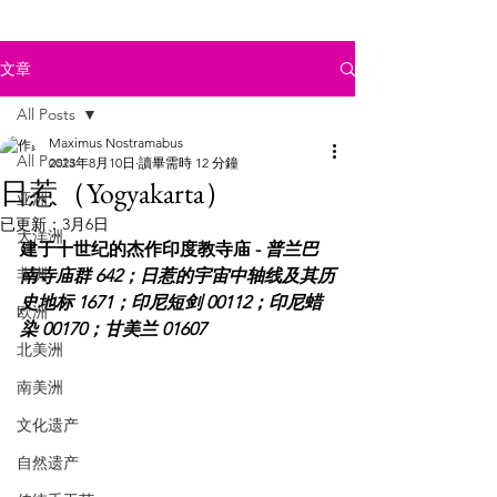
文章
All Posts
Maximus Nostramabus
All Posts
2023年8月10日
讀畢需時 12 分鐘
日惹（Yogyakarta）
亚洲
已更新：
3月6日
大洋洲
建于十世纪的杰作印度教寺庙 - 
普兰巴
非洲
南寺庙群 642；日惹的宇宙中轴线及其历
史地标 1671；印尼短剑 00112；印尼蜡
欧洲
染 00170；甘美兰 01607
北美洲
南美洲
文化遗产
自然遗产