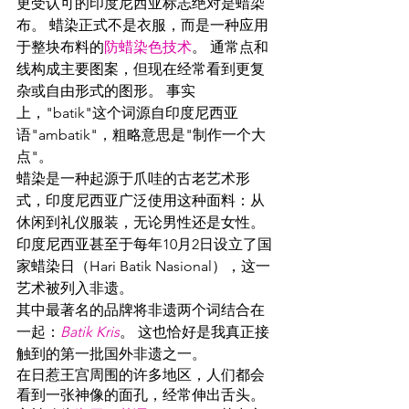
更受认可的印度尼西亚标志绝对是蜡染
布。 蜡染正式不是衣服，而是一种应用
于整块布料的
防蜡染色技术
。 通常点和
线构成主要图案，但现在经常看到更复
杂或自由形式的图形。 事实
上，"batik"这个词源自印度尼西亚
语"ambatik"，粗略意思是"制作一个大
点"。
蜡染是一种起源于爪哇的古老艺术形
式，印度尼西亚广泛使用这种面料：从
休闲到礼仪服装，无论男性还是女性。 
印度尼西亚甚至于每年10月2日设立了国
家蜡染日（Hari Batik Nasional），这一
艺术被列入非遗。
其中最著名的品牌将非遗两个词结合在
一起：
Batik Kris
。 这也恰好是我真正接
触到的第一批国外非遗之一。
在日惹王宫周围的许多地区，人们都会
看到一张神像的面孔，经常伸出舌头。 