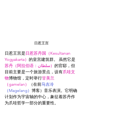
日惹王宫
日惹王宫是
日惹苏丹国（Kesultanan 
Yogyakarta）
的皇宫建筑群。 虽然它是
苏丹（
阿
拉伯语：سلطان
）
的官邸，但
目前主要是一个旅游景点，设有
爪哇文
物
博物馆，定时举行
甘美兰
（gamelan）
（在前
马吉冷
（Magelang）
博客）音乐表演。它明确
计划作为宇宙轴的中心，象征着苏丹作
为爪哇哲学一部分的重要性。