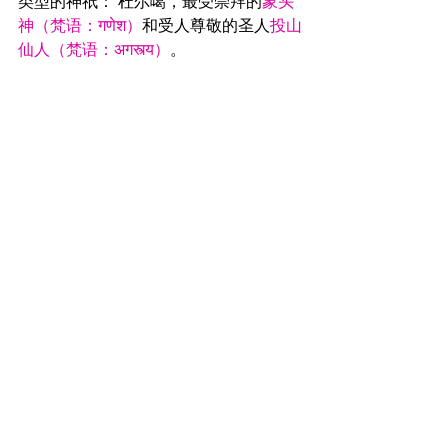
类型的神祇： 杜尔噶，最受崇拜的
象头
神（梵语：गणेश）
和受人尊敬的圣人
投山
仙人（梵语：अगस्त्य）
。