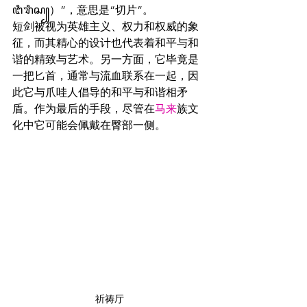
ꦔꦶꦫꦶꦱ꧀）”，意思是“切片”。
短剑被视为英雄主义、权力和权威的象
征，而其精心的设计也代表着和平与和
谐的精致与艺术。另一方面，它毕竟是
一把匕首，通常与流血联系在一起，因
此它与爪哇人倡导的和平与和谐相矛
盾。作为最后的手段，尽管在
马来
族文
化中它可能会佩戴在臀部一侧。
祈祷厅