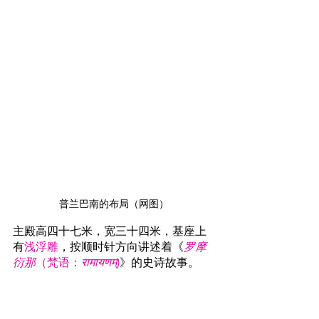
普兰巴南的布局（网图）
主殿高四十七米，宽三十四米，基座上
有
浅浮雕
，按顺时针方向讲述着《
罗摩
衍那
（梵语：
रामायणम्
)
》的史诗故事。