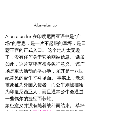
Alun-alun Lor
Alun-alun lor 在印度尼西亚语中是“广
场”的意思，是一片不起眼的草坪，是日
惹王宫的正式入口。 这个地方太无趣
了，没有任何关于它的网站信息。 话虽
如此，这片草坪有很多象征意义。 该广
场是重大活动的举办地，尤其是十八世
纪常见的虎牛打斗场面。 事实上，老虎
被象征为外国入侵者，而公牛则被描绘
为印度尼西亚人，而且通常公牛会通过
一些偶尔的捷径而获胜。
象征意义并没有随着战斗而结束。 草坪
中央有两棵大
无花果树
，周围用栅栏围
起来。 这是两棵神树，树代表天空，栅
栏代表大地，有四分之四。 树木也象征