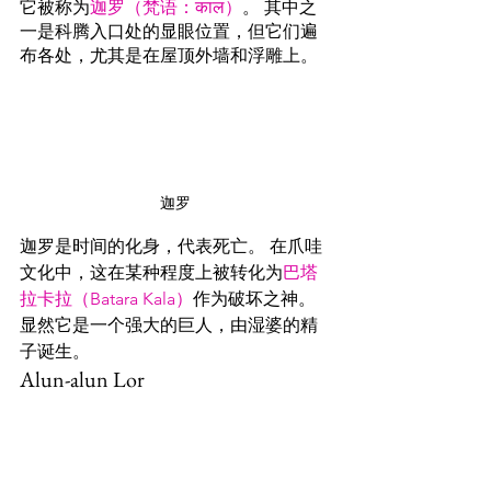
它被称为
迦罗（梵语：काल）
。 其中之
一是科腾入口处的显眼位置，但它们遍
布各处，尤其是在屋顶外墙和浮雕上。
迦罗
迦罗是时间的化身，代表死亡。 在爪哇
文化中，这在某种程度上被转化为
巴塔
拉卡拉（Batara Kala）
作为破坏之神。 
显然它是一个强大的巨人，由湿婆的精
子诞生。
Alun-alun Lor