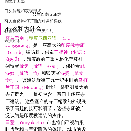
传统手工艺
口头传统和表现形式
普兰巴南寺庙群
有关自然界和宇宙的知识和实践
什么和为什么
社会实践、仪式、节庆活动
普兰巴南（
印度尼西亚语
：Rara 
表演艺术
Jonggrang）
是一座高大的
印度教寺庙
（candi）
建筑群，供奉
三相神（梵
语
：
त्रिमूर्ति）
，印度教的三重人格化至尊神：
创造者
梵天（梵
语
：ब्रह्मा）
，保护者
毗
湿奴（梵
语
：वि）
和毁灭者
湿婆（梵文：
शिव）
。 该建筑群建于九世纪中叶的
马打
兰王国（Medang）
时期，是亚洲最大的
寺庙群之一，最初包含二百四十多座寺
庙建筑。 这些矗立的寺庙精致的外观展
示了高超的技巧和细节，这些寺庙被广
泛认为是印度教建筑的杰作。
日惹（Yogyakarta）
市也将自己视为爪
哇哲学和与宇宙联系的体现。 城市的设