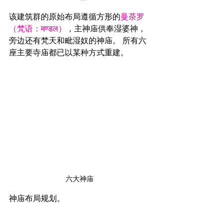
该建筑群的原始布局遵循方形的
曼荼罗
（梵语：मण्डल）
，主神庙供奉湿婆神，
旁边还有梵天和毗湿奴的神庙。 所有六
座主要寺庙都已以某种方式重建。
六大神庙
神庙布局规划。