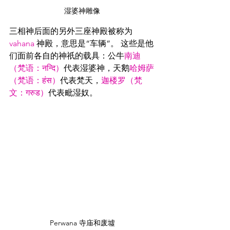
湿婆神雕像
三相神后面的另外三座神殿被称为 
vahana
 神殿，意思是“车辆”。 这些是他
们面前各自的神祇的载具：公牛
南迪
（梵语：नन्दि）
代表湿婆神，天鹅
哈姆萨
（梵语：हंस）
代表梵天，
迦楼罗（梵
文：गरुड）
代表毗湿奴。
Perwana 寺庙和废墟