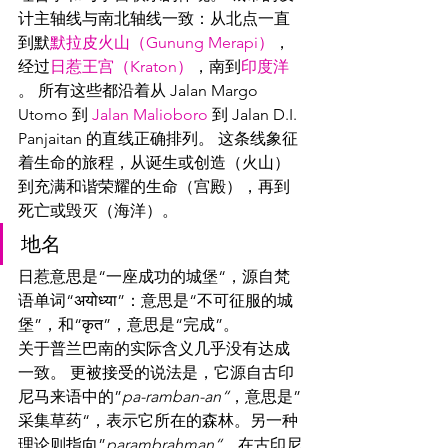
计主轴线与南北轴线一致：从北点一直
到默
默拉皮火山（Gunung Merapi）
，
经过
日惹王宫（Kraton）
，南到
印度洋
。 所有这些都沿着从 Jalan Margo 
Utomo 到 
Jalan Malioboro
 到 Jalan D.I. 
Panjaitan 的直线正确排列。 这条线象征
着生命的旅程，从诞生或创造（火山）
到充满和谐荣耀的生命（宫殿），再到
死亡或毁灭（海洋）。
地名
日惹意思是“一座成功的城堡“，源自梵
语单词“अयोध्या”：意思是“不可征服的城
堡”，和“कृत”，意思是“完成”。
关于普兰巴南的实际含义几乎没有达成
一致。 更被接受的说法是，它源自古印
尼马来语中的”
pa-ramban-an“
，意思是”
采集草药“，表示它所在的森林。另一种
理论则指向”
parambrahman“
，在古印尼