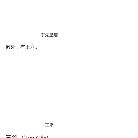
丁先皇庙
殿外，有王座。
王座
三谷（Tam Cốc）