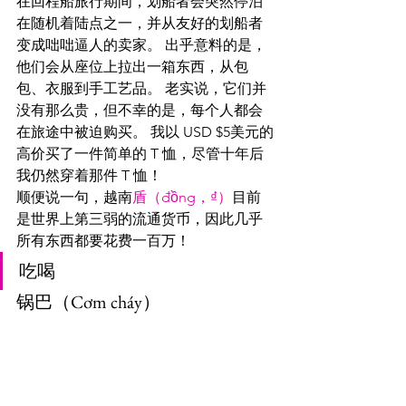
在回程船旅行期间，划船者会突然停泊
在随机着陆点之一，并从友好的划船者
变成咄咄逼人的卖家。 出乎意料的是，
他们会从座位上拉出一箱东西，从包
包、衣服到手工艺品。 老实说，它们并
没有那么贵，但不幸的是，每个人都会
在旅途中被迫购买。 我以 USD $5美元的
高价买了一件简单的 T 恤，尽管十年后
我仍然穿着那件 T 恤！
顺便说一句，越南
盾（đồng，₫）
目前
是世界上第三弱的流通货币，因此几乎
所有东西都要花费一百万！
吃喝
锅巴（Cơm cháy）