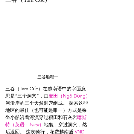
三谷船程一
三谷（Tam Cốc）在越南语中的字面意
思是“三个洞穴”，由
麦田（Ngô Đồng）
河沿岸的三个天然洞穴组成。 探索这些
地区的最佳（也可能是唯一）方式是乘
坐小船沿着河流穿过稻田和石灰岩
喀斯
特（英语：
karst
）
地貌，穿过洞穴，然
后返回。 这次骑行，花费越南盾 
VND