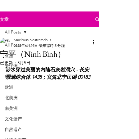
文章
All Posts
Maximus Nostramabus
All Posts
2022年6月24日
讀畢需時 5 分鐘
宁平（Ninh Bình）
亚洲
已更新：
3月5日
大洋洲
涉水穿过美丽的内陆石灰岩洞穴 - 
长安
非洲
景观综合体 1438；官賀北宁民谣 00183
欧洲
北美洲
南美洲
文化遗产
自然遗产