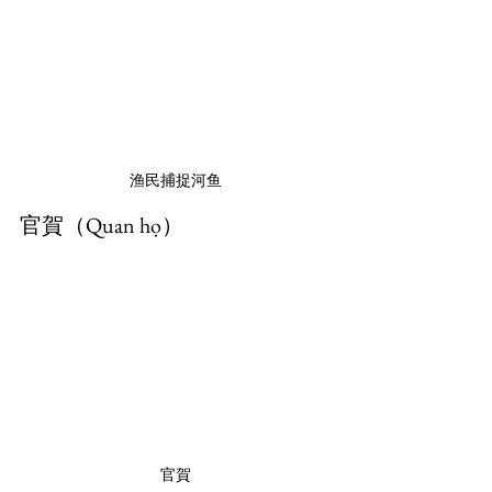
渔民捕捉河鱼
官賀（Quan họ）
官賀