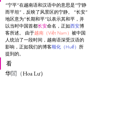
“宁平”在越南语和汉语中的意思是“宁静
而平坦”，反映了风景区的宁静。 “长安”
地区意为“长期和平”以表示其和平，并
以当时中国首都
长安
命名，正如
西安
博
客所述。 由于
越南（Việt Nam）
被中国
人统治了一段时间，越南语深受汉语的
影响，正如我们的博客
顺化（Huế）
所
提到的。
看
华
閭（
Hoa Lư）