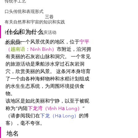
传统手工艺
口头传统和表现形式
三谷
有关自然界和宇宙的知识和实践
什么和为什么
社会实践、仪式、节庆活动
长安是一个风景优美的地区，位于
宁平
表演艺术
（
越南语
：Ninh Bình）
市附近，沿河拥
有美丽的石灰岩山脉和洞穴。 一个常见
的旅游活动是乘船涉水穿过石灰岩洞
穴，欣赏美丽的风景。 这条河本身培育
了一个由各种海鲜物种和水稻计划组成
的水生生态系统，为周围环境提供食
物。
该地区是如此美丽和宁静，以至于被昵
称为“内陆
下龙湾（Vịnh Hạ Long）
” 
（请参阅我们在
下龙（Hạ Long）
的博
客），毫不夸张。
地名