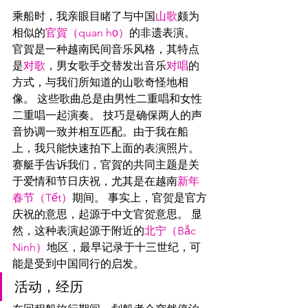
乘船时，我亲眼目睹了与中国
山歌
颇为
相似的
官
賀（quan họ
）
的非遗表演。 
官賀是一种越南民间音乐风格，其特点
是
对歌
，男女歌手交替发出音乐
对唱
的
方式，与我们所知道的山歌奇怪地相
像。 这些歌曲总是由男性二重唱和女性
二重唱一起演奏。 技巧是确保两人的声
音协调一致并相互匹配。由于我在船
上，我只能快速拍下上面的表演照片。
赛艇手告诉我们，官賀的共同主题是关
于爱情和节日庆祝，尤其是在越南
新年
春节（Tết）
期间。 事实上，官贺是官方
庆祝的意思，起源于中文官贺意思。 显
然，这种表演起源于附近的
北宁（Bắc 
Ninh）
地区，最早记录于十三世纪，可
能是受到中国同行的启发。
活动，经历