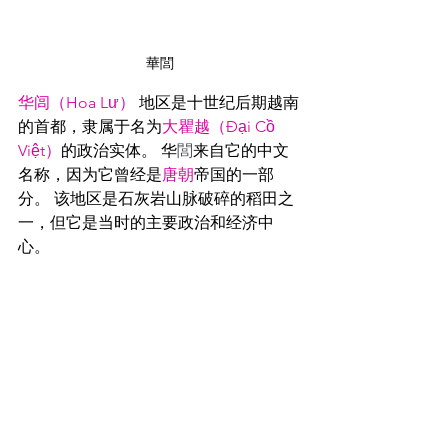
華閭
华闾（Hoa Lư）
地区是十世纪后期越南
的首都，隶属于名为
大瞿越（Đại Cồ 
Việt）
的政治实体。 华
閭
来自它的中文
名称，因为它曾经是
唐朝
帝国的一部
分。 该地区是石灰岩山脉破碎的稻田之
一，但它是当时的主要政治和经济中
心。  