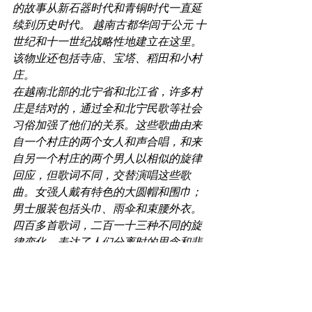
的故事从新石器时代和青铜时代一直延
续到历史时代。 越南古都华闾于公元 十
世纪和十一世纪战略性地建立在这里。 
该物业还包括寺庙、宝塔、稻田和小村
庄。
在越南北部的北宁省和北江省，许多村
庄是结对的，通过全和北宁民歌等社会
习俗加强了他们的关系。这些歌曲由来
自一个村庄的两个女人和声合唱，和来
自另一个村庄的两个男人以相似的旋律
回应，但歌词不同，交替演唱这些歌
曲。女强人戴有特色的大圆帽和围巾；
男士服装包括头巾、雨伞和束腰外衣。 
四百多首歌词，二百一十三种不同的旋
律变化，表达了人们分离时的思念和悲
伤的情绪状态，以及恋人相遇的幸福，
但习俗禁止与歌伴结婚。拳和歌在仪
式、节日、比赛和非正式聚会中很常
见，客人在歌唱告别前会为主人表演各