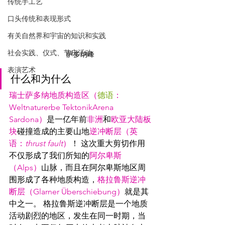
传统手工艺
口头传统和表现形式
有关自然界和宇宙的知识和实践
社会实践、仪式、节庆活动
萨多纳峰
表演艺术
什么和为什么
瑞士萨多纳地质构造区（
德语
：
Weltnaturerbe TektonikArena 
Sardona）
是一亿年前
非洲
和
欧亚大陆板
块
碰撞造成的主要山地
逆冲断层（英
语：
thrust fault
）
！ 这次重大剪切作用
不仅形成了我们所知的
阿尔卑斯
（Alps）
山脉，而且在阿尔卑斯地区周
围形成了各种地质构造，
格拉鲁斯逆冲
断层（Glarner Überschiebung）
就是其
中之一。 格拉鲁斯逆冲断层是一个地质
活动剧烈的地区，发生在同一时期，当