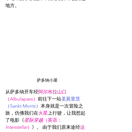
地方。
萨多纳小屋
从萨多纳开车经
阿尔布拉山口
（Albulapass）
前往下一站
圣莫里茨
（Sankt Moritz）
本身就是一次冒险之
旅，仿佛我们在
火星
上行驶，让我想起
了电影《
星际穿越
（英语：
Interstellar
）
》。 由于我们原来途经
达