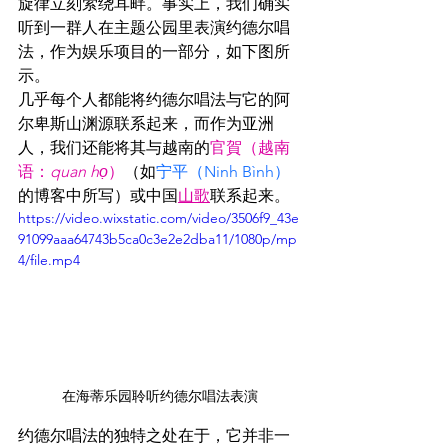
旋律立刻萦绕耳畔。事实上，我们确实
听到一群人在主题公园里表演约德尔唱
法，作为娱乐项目的一部分，如下图所
示。
几乎每个人都能将约德尔唱法与它的阿
尔卑斯山渊源联系起来，而作为亚洲
人，我们还能将其与越南的
官賀（越南
语：
quan họ
）
（如
宁平（
Ninh Bình）
的博客中所写）或中国
山歌
联系起来。
https://video.wixstatic.com/video/3506f9_43e
91099aaa64743b5ca0c3e2e2dba11/1080p/mp
4/file.mp4
在海蒂乐园聆听约德尔唱法表演
约德尔唱法的独特之处在于，它并非一