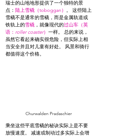
瑞士的山地地形提供了一个独特的景
点：
陆上雪橇（toboggan）
。 这些陆上
雪橇不是通常的雪橇，而是金属轨道或
铁轨上的
雪橇
，就像现代的
过山车（英
语：
roller coaster
）
一样。 总的来说，
虽然它看起来确实很危险，但实际上相
当安全并且对儿童有好处。 风景和骑行
都值得这个价格。
Churwalden Pradaschier
乘坐这些平底雪橇的秘诀实际上是不要
放慢速度。 减速或制动过多实际上会增