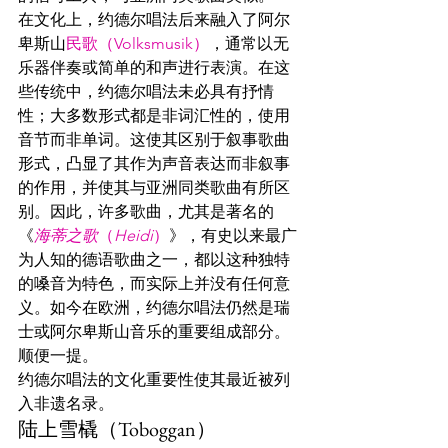
在文化上，约德尔唱法后来融入了阿尔
卑斯山
民歌（Volksmusik）
，通常以无
乐器伴奏或简单的和声进行表演。在这
些传统中，约德尔唱法未必具有抒情
性；大多数形式都是非词汇性的，使用
音节而非单词。这使其区别于叙事歌曲
形式，凸显了其作为声音表达而非叙事
的作用，并使其与亚洲同类歌曲有所区
别。因此，许多歌曲，尤其是著名的
《
海蒂之歌
（
Heidi
）
》，有史以来最广
为人知的德语歌曲之一，都以这种独特
的嗓音为特色，而实际上并没有任何意
义。如今在欧洲，约德尔唱法仍然是瑞
士或阿尔卑斯山音乐的重要组成部分。
顺便一提。
约德尔唱法的文化重要性使其最近被列
入非遗名录。
陆上雪橇（Toboggan）