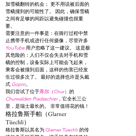
加雪橇翻转的机会； 更不用说被后面的
雪橇撞到的可能性了。 因此，确保雪橇
之间有足够的间距以避免碰撞也很重
要。
需要注意的一件事是：在骑行过程中禁
止携带手机或进行任何摄像，尽管许多 
YouTube
 用户忽略了这一建议。 这是极
其危险的：人们不仅会失去对手机和雪
橇的控制，设备实际上可能会飞起来，
乘客会被撞到后面，这样的伤害已经发
生过很多次了。 最好的选择也许是头戴
式 
Gopro
。
我们尝试了位于
库尔（Chur）
的 
Churwalden Pradaschier
，它全长三公
里，是瑞士最长的。 非常值得花的钱！
格拉鲁斯手帕（Glarner 
Tüechli）
格拉鲁斯以其名为 
Glarner Tüechli
 的传