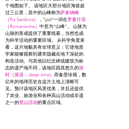
个地图如下。 该地区大部分地区海拔超
过三公里，其中的山峰称为
萨多纳峰
（Piz Sardona）
，“
piz
”一词在
罗曼什语
（
Romanisch
e
）
中意为“山峰”。 山脉为
山脉的形成提供了重要线索，当然也成
为科学活动的重要区域。 从科学角度来
看，这片地貌具有全球意义：它使地质
学家能够观察到通常隐藏在地下深处的
构造活动。与其他以纪念碑或建筑为标
志的遗产地不同，该地区因其悠久的
深
时
（英语：
deep time
）
而备受珍视，数
亿年的地球历史在这片土地上清晰可
见。预计该地区风景优美，并且还提供
了农业、旅游业和各种高山活动或非遗
之一的
登山活动
的重点区域。