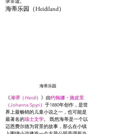
录非遗。
海蒂乐园（Heidiland）
海蒂乐园
《
海蒂
（
Heidi
）
》由
约翰娜・施皮里
（Johanna Spyri）
于1880年创作，是世
界上最畅销的儿童小说之一，也可能是
最著名的
瑞士文学
。 既然海蒂是一个以
迈恩费尔德为背景的故事，那么在小镇
上围绕小说建造一个主题公园是理所当