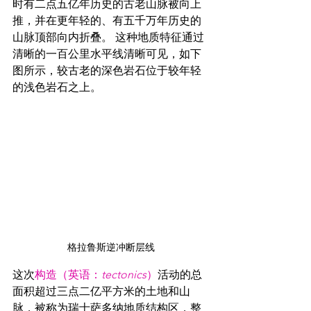
时有二点五亿年历史的古老山脉被向上
推，并在更年轻的、有五千万年历史的
山脉顶部向内折叠。 这种地质特征通过
清晰的一百公里水平线清晰可见，如下
图所示，较古老的深色岩石位于较年轻
的浅色岩石之上。
格拉鲁斯逆冲断层线
这次
构造（英语：
tectonics
）
活动的总
面积超过三点二亿平方米的土地和山
脉，被称为瑞士萨多纳地质结构区，整