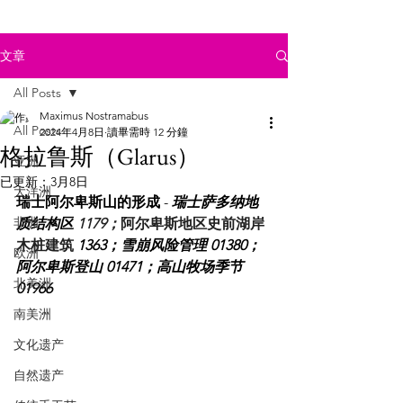
文章
All Posts
Maximus Nostramabus
All Posts
2024年4月8日
讀畢需時 12 分鐘
格拉鲁斯（Glarus）
亚洲
已更新：
3月8日
大洋洲
瑞士阿尔卑斯山的形成
 -
 瑞士萨多纳地
非洲
质结构区
 1179；
阿尔卑斯地区史前湖岸
木桩建筑
 1363；雪崩风险管理 01380；
欧洲
阿尔卑斯登山 01471；高山牧场季节 
北美洲
01966
南美洲
文化遗产
自然遗产