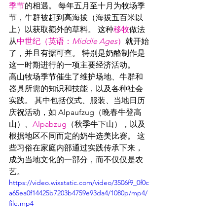
季节
的相遇。 每年五月至十月为牧场季
节，牛群被赶到高海拔（海拔五百米以
上）以获取额外的草料。 这种
移牧
做法
从
中世纪（英语：
Middle Ages
）
就开始
了，并且有据可查。 特别是奶酪制作是
这一时期进行的一项主要经济活动。
高山牧场季节催生了维护场地、牛群和
器具所需的知识和技能，以及各种社会
实践。 其中包括仪式、服装、当地日历
庆祝活动，如 Alpaufzug（晚春牛登高
山）、
Alpabzug
（秋季牛下山），以及
根据地区不同而定的奶牛选美比赛。 这
些习俗在家庭内部通过实践传承下来，
成为当地文化的一部分，而不仅仅是农
艺。
https://video.wixstatic.com/video/3506f9_0f0c
a65ea0f14425b7203b4759e93da4/1080p/mp4/
file.mp4