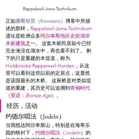
Rappelswil-Jona-Technikum
正如
康斯坦茨（Konstanz）
博客中所描
述的那样，
Rappelswil-Jona-Technikum
遗址是欧洲众多
阿尔卑斯地区史前湖岸
木桩建筑
之一。 这套木桩民居如今已经
完全淹没在湖水中，再也看不到了。 剩
下的只是重建的木堤道，称为 
Holzbrücke Rapperswil-Hurden
，从这
里可以看到这些以前的定居点，这显然
是该国最长的木桥。 这座桥是对类似堤
道的重建，其历史可以追溯到
青铜时代
（英语：
Bronze Age
）
。
经历，活动
约德尔唱法（Jodeln）
当我抵达阿尔卑斯山，特别是在海蒂乐
园的映衬下，
约德尔唱法（Jodeln）
的