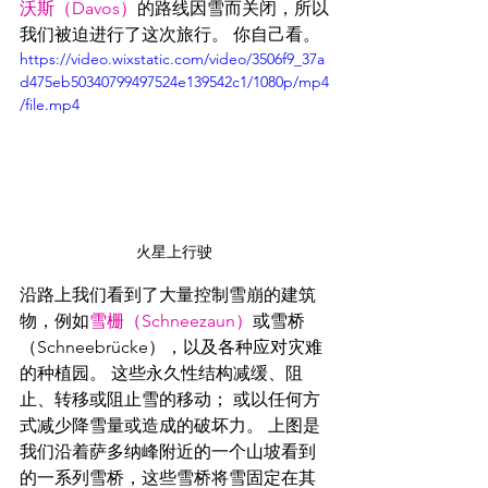
沃斯（Davos）
的路线因雪而关闭，所以
我们被迫进行了这次旅行。 你自己看。
https://video.wixstatic.com/video/3506f9_37a
d475eb50340799497524e139542c1/1080p/mp4
/file.mp4
火星上行驶
沿路上我们看到了大量控制雪崩的建筑
物，例如
雪栅（Schneezaun）
或雪桥
（Schneebrücke），以及各种应对灾难
的种植园。 这些永久性结构减缓、阻
止、转移或阻止雪的移动； 或以任何方
式减少降雪量或造成的破坏力。 上图是
我们沿着萨多纳峰附近的一个山坡看到
的一系列雪桥，这些雪桥将雪固定在其