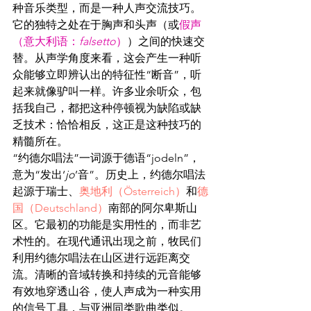
种音乐类型，而是一种人声交流技巧。
它的独特之处在于胸声和头声（或
假声
（
意大利语
：
falsetto
）
）之间的快速交
替。从声学角度来看，这会产生一种听
众能够立即辨认出的特征性“断音”，听
起来就像驴叫一样。许多业余听众，包
括我自己，都把这种停顿视为缺陷或缺
乏技术：恰恰相反，这正是这种技巧的
精髓所在。
“约德尔唱法”一词源于德语“jodeln”，
意为“发出‘
jo
’音”。历史上，约德尔唱法
起源于瑞士、
奥地利
（Österreich）
和
德
国
（Deutschland）
南部的阿尔卑斯山
区。它最初的功能是实用性的，而非艺
术性的。在现代通讯出现之前，牧民们
利用约德尔唱法在山区进行远距离交
流。清晰的音域转换和持续的元音能够
有效地穿透山谷，使人声成为一种实用
的信号工具，与亚洲同类歌曲类似。